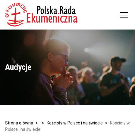
Audycje
Strona główna
>
>
Kościoły w Polsce i na świecie
>
Kościoły w
Polsce i na świecie