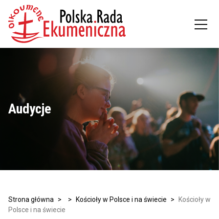
Audycje
Strona główna
>
>
Kościoły w Polsce i na świecie
>
Kościoły w
Polsce i na świecie