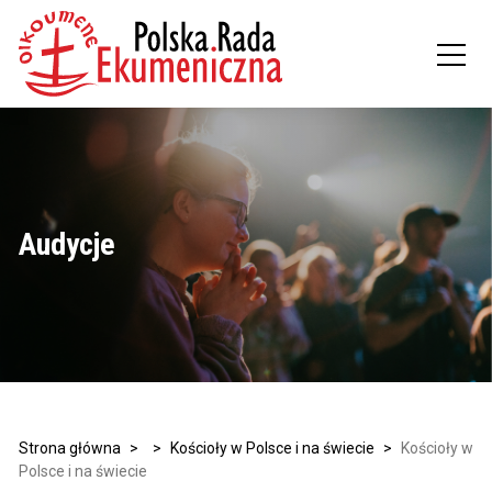
Audycje
Strona główna
>
>
Kościoły w Polsce i na świecie
>
Kościoły w
Polsce i na świecie