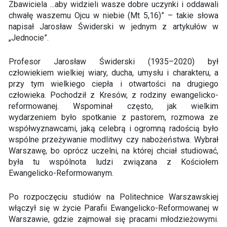
Zbawiciela ...aby widzieli wasze dobre uczynki i oddawali
chwałę waszemu Ojcu w niebie (Mt 5,16)” – takie słowa
napisał Jarosław Świderski w jednym z artykułów w
„Jednocie”.
Profesor Jarosław Świderski (1935–2020) był
człowiekiem wielkiej wiary, ducha, umysłu i charakteru, a
przy tym wielkiego ciepła i otwartości na drugiego
człowieka. Pochodził z Kresów, z rodziny ewangelicko-
reformowanej. Wspominał często, jak wielkim
wydarzeniem było spotkanie z pastorem, rozmowa ze
współwyznawcami, jaką celebrą i ogromną radością było
wspólne przeżywanie modlitwy czy nabożeństwa. Wybrał
Warszawę, bo oprócz uczelni, na której chciał studiować,
była tu wspólnota ludzi związana z Kościołem
Ewangelicko-Reformowanym.
Po rozpoczęciu studiów na Politechnice Warszawskiej
włączył się w życie Parafii Ewangelicko-Reformowanej w
Warszawie, gdzie zajmował się pracami młodzieżowymi.