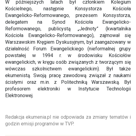
W późniejszych latach był członkiem Kolegium
Kościelnego, następnie Konsystorza Kościoła
Ewangelicko-Reformowanego, prezesem Konsystorza,
delegatem na Synod Kościoła Ewangelicko-
Reformowanego, publicystą „Jednoty” (kwartalnika
Kościoła Ewangelicko-Reformowanego), zajmował się
Warszawskim Kręgiem Dyskusyjnym, był zaangażowany w
działalność Forum Ewangelickiego (nieformalnej grupy
powstałej w 1994 r. w środowisku Kościołów
ewangelickich, w kręgu osób związanych z tworzącym się
wówczas szkolnictwem ewangelickim). Był także
ekumenistą. Swoją pracę zawodową związał z naukami
ścisłymi oraz m.in. z Politechniką Warszawską. Był
profesorem elektroniki w Instytucie Technologii
Elektronowej.
Redakcja ekumenia.pl nie odpowiada za zmiany tematów i
godzin emisji programów w TVP.