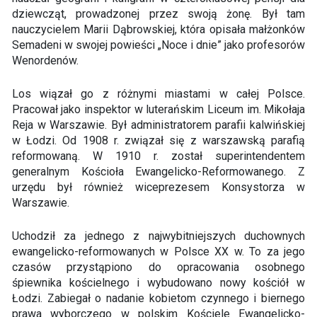
dziewcząt, prowadzonej przez swoją żonę. Był tam
nauczycielem Marii Dąbrowskiej, która opisała małżonków
Semadeni w swojej powieści „Noce i dnie” jako profesorów
Wenordenów.
Los wiązał go z różnymi miastami w całej Polsce.
Pracował jako inspektor w luterańskim Liceum im. Mikołaja
Reja w Warszawie. Był administratorem parafii kalwińskiej
w Łodzi. Od 1908 r. związał się z warszawską parafią
reformowaną. W 1910 r. został superintendentem
generalnym Kościoła Ewangelicko-Reformowanego. Z
urzędu był również wiceprezesem Konsystorza w
Warszawie.
Uchodził za jednego z najwybitniejszych duchownych
ewangelicko-reformowanych w Polsce XX w. To za jego
czasów przystąpiono do opracowania osobnego
śpiewnika kościelnego i wybudowano nowy kościół w
Łodzi. Zabiegał o nadanie kobietom czynnego i biernego
prawa wyborczego w polskim Kościele Ewangelicko-