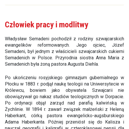
Człowiek pracy i modlitwy
Władysław Semadeni pochodził z rodziny szwajcarskich
ewangelików reformowanych. Jego ojciec, Józef
Semadeni, był jednym z właścicieli szwajcarskich cukierni
Semadenich w Polsce. Przyrodnia siostra Anna Maria z
Semadenich była żoną pastora Augusta Diehla.
Po ukończeniu rosyjskiego gimnazjum gubernialnego w
Płocku w 1883 r. podjął naukę teologii na Uniwersytecie w
Królewcu, bowiem jako obywatela Szwajcarii nie
obowiązywał go nakaz studiów teologicznych w Dorpacie.
Po ordynacji objął zarząd nad parafią kalwińską w
Żychlinie. W 1894 r. zawarł związek małżeński z Heleną
Haberkant, córką pastora ewangelicko-augsburskiego
Adama Haberkanta. Później przeniósł się do Kalisza i
nauczał geografii i kaligrafii w czteroklasowej pensji dla