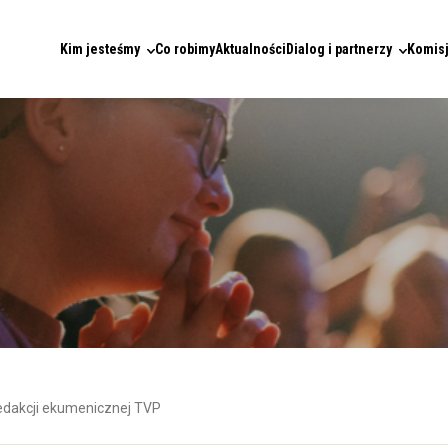
Kim jesteśmy
Co robimy
Aktualności
Dialog i partnerzy
Komisj
redakcji ekumenicznej TVP