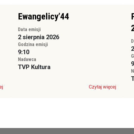
Ewangelicy’44
Data emisji
2 sierpnia 2026
D
Godzina emisji
2
9:10
G
Nadawca
9
TVP Kultura
N
T
ej
Czytaj więcej