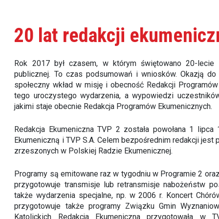
20 lat redakcji ekumenic
Rok 2017 był czasem, w którym świętowano 20-lecie o
publicznej. To czas podsumowań i wniosków. Okazją do t
społeczny wkład w misję i obecność Redakcji Programów E
tego uroczystego wydarzenia, a wypowiedzi uczestników 
jakimi staje obecnie Redakcja Programów Ekumenicznych.
Redakcja Ekumeniczna TVP 2 została powołana 1 lipca 
Ekumeniczną i TVP S.A. Celem bezpośrednim redakcji jes
zrzeszonych w Polskiej Radzie Ekumenicznej.
Programy są emitowane raz w tygodniu w Programie 2 oraz
przygotowuje transmisje lub retransmisje nabożeństw po
także wydarzenia specjalne, np. w 2006 r. Koncert Chóró
przygotowuje także programy Związku Gmin Wyznanio
Katolickich Redakcja Ekumeniczna przygotowała w T