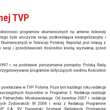
znej TVP
becności programów ekumenicznych na antenie telewizji
ego była uroczysta sesja, podkreślająca ewangelizacyjny i
kumenicznych w Telewizji Polskiej. Reportaż jest relacją z
sesji i przedstawicieli Kościołów kreślą wyzwania, przed
1997 r. na podstawie porozumienia pomiędzy Polską Radą
t przygotowywanie programów dotyczących siedmiu Kościołów
 powtarzane w TVP Polonia. Poza tym każdego roku redakcja
szczególnych Kościołów w Programie 2. Redakcja realizuje
w Patriarchatu Moskiewskiego. Od kwietnia 2007 r. redakcja
wych Żydowskich. W 2004 r. wraz z Redakcją Programów
VP S.A. XV Europejski Festiwal Religijnych Programów