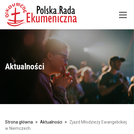
Aktualności
Strona główna
>
Aktualności
>
Zjazd Młodzieży Ewangelickiej
w Niemczech