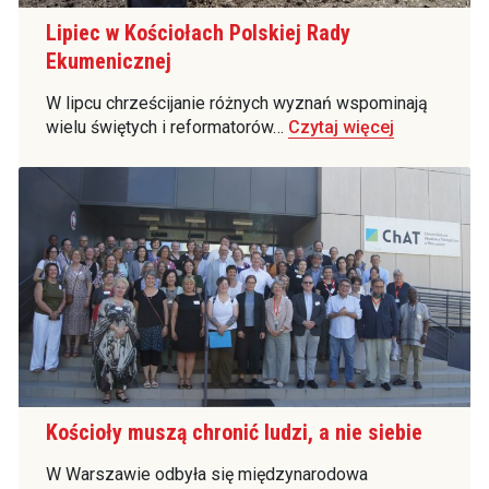
Lipiec w Kościołach Polskiej Rady
Ekumenicznej
W lipcu chrześcijanie różnych wyznań wspominają
wielu świętych i reformatorów…
Czytaj więcej
Kościoły muszą chronić ludzi, a nie siebie
W Warszawie odbyła się międzynarodowa