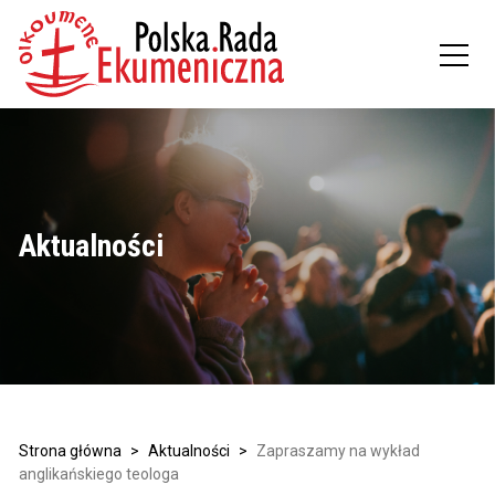
Aktualności
Strona główna
>
Aktualności
>
Zapraszamy na wykład
anglikańskiego teologa