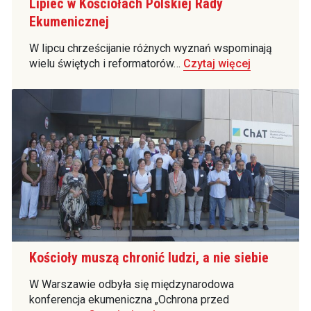
Lipiec w Kościołach Polskiej Rady
Ekumenicznej
W lipcu chrześcijanie różnych wyznań wspominają
wielu świętych i reformatorów…
Czytaj więcej
Kościoły muszą chronić ludzi, a nie siebie
W Warszawie odbyła się międzynarodowa
konferencja ekumeniczna „Ochrona przed