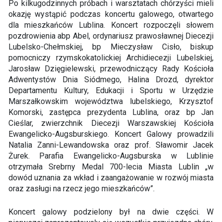
Po kilkugodzinnych próbach i warsztatach chórzyści mieli
okazję wystąpić podczas koncertu galowego, otwartego
dla mieszkańców Lublina. Koncert rozpoczęli słowem
pozdrowienia abp Abel, ordynariusz prawosławnej Diecezji
Lubelsko-Chełmskiej, bp Mieczysław Cisło, biskup
pomocniczy rzymskokatolickiej Archidiecezji Lubelskiej,
Jarosław Dzięgielewski, przewodniczący Rady Kościoła
Adwentystów Dnia Siódmego, Halina Drozd, dyrektor
Departamentu Kultury, Edukacji i Sportu w Urzędzie
Marszałkowskim województwa lubelskiego, Krzysztof
Komorski, zastępca prezydenta Lublina, oraz bp Jan
Cieślar, zwierzchnik Diecezji Warszawskiej Kościoła
Ewangelicko-Augsburskiego. Koncert Galowy prowadzili
Natalia Zanni-Lewandowska oraz prof. Sławomir Jacek
Żurek. Parafia Ewangelicko-Augsburska w Lublinie
otrzymała Srebrny Medal 700-lecia Miasta Lublin „w
dowód uznania za wkład i zaangażowanie w rozwój miasta
oraz zasługi na rzecz jego mieszkańców”.
Koncert galowy podzielony był na dwie części. W