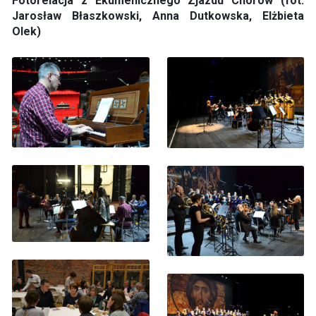
Fotorelacja z Ekumenicznego Zjazdu Chórów (fot.
Jarosław Błaszkowski, Anna Dutkowska, Elżbieta
Olek)