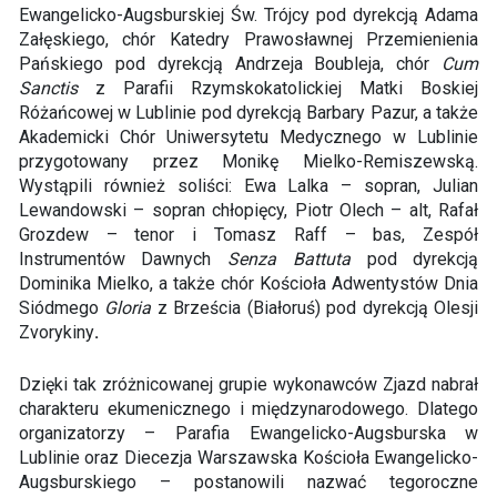
Ewangelicko-Augsburskiej Św. Trójcy pod dyrekcją Adama
Załęskiego, chór Katedry Prawosławnej Przemienienia
Pańskiego pod dyrekcją Andrzeja Boubleja, chór
Cum
Sanctis
z Parafii Rzymskokatolickiej Matki Boskiej
Różańcowej w Lublinie pod dyrekcją Barbary Pazur, a także
Akademicki Chór Uniwersytetu Medycznego w Lublinie
przygotowany przez Monikę Mielko-Remiszewską.
Wystąpili również soliści: Ewa Lalka – sopran, Julian
Lewandowski – sopran chłopięcy, Piotr Olech – alt, Rafał
Grozdew – tenor i Tomasz Raff – bas, Zespół
Instrumentów Dawnych
Senza Battuta
pod dyrekcją
Dominika Mielko, a także chór Kościoła Adwentystów Dnia
Siódmego
Gloria
z Brześcia (Białoruś) pod dyrekcją Olesji
Zvorykiny
.
Dzięki tak zróżnicowanej grupie wykonawców Zjazd nabrał
charakteru ekumenicznego i międzynarodowego. Dlatego
organizatorzy – Parafia Ewangelicko-Augsburska w
Lublinie oraz Diecezja Warszawska Kościoła Ewangelicko-
Augsburskiego – postanowili nazwać tegoroczne