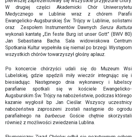
pierwszej zaprezentowały się wszystkie przyjezdne chóry.
W drugiej części Akademicki Chór Uniwersytetu
Medycznego w Lublinie wraz z chórem Parafii
Ewangelicko-Augsburskiej Św. Trójcy w Lublinie, solistami
oraz Zespołem Instrumentów Dawnych
Senza Battuta
wykonali kantatę „Ein feste Burg ist unser Gott” (BWV 80)
Jan Sebastiana Bacha. Sala widowiskowa Centrum
Spotkania Kultur wypełniła się niemal po brzegi. Występom
wszystkich chórów towarzyszył głośny aplauz.
Po koncercie chórzyści udali się do Muzeum Wsi
Lubelskiej, gdzie spędzili miły wieczór integrując się i
biesiadując. Następnego dnia wykonawcy i lubelscy
parafianie spotkali się w kościele Ewangelicko-
Augsburskim Św. Trójcy na nabożeństwie, podczas którego
kazanie wygłosił bp Jan Cieślar. Wszyscy uczestnicy
nabożeństwa zaproszeni zostali następnie do ogrodu
parafialnego na
barbecue
. Goście chętnie skorzystali
również z możliwości zwiedzenia Lublina.
Ekumeniczny Zjazd Chórów odbił się pozytywnym echem