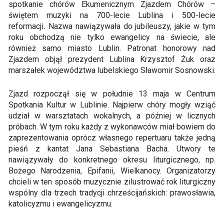
spotkanie chórów Ekumenicznym Zjazdem Chórów –
świętem muzyki na 700-lecie Lublina i 500-lecie
reformacji
.
Nazwa nawiązywała do jubileuszy, jakie w tym
roku obchodzą nie tylko ewangelicy na świecie, ale
również samo miasto Lublin. Patronat honorowy nad
Zjazdem objął prezydent Lublina Krzysztof Żuk oraz
marszałek województwa lubelskiego Sławomir Sosnowski.
Zjazd rozpoczął się w południe 13 maja w Centrum
Spotkania Kultur w Lublinie. Najpierw chóry mogły wziąć
udział w warsztatach wokalnych, a później w licznych
próbach. W tym roku każdy z wykonawców miał bowiem do
zaprezentowania oprócz własnego repertuaru także jedną
pieśń z kantat Jana Sebastiana Bacha. Utwory te
nawiązywały do konkretnego okresu liturgicznego, np.
Bożego Narodzenia, Epifanii, Wielkanocy. Organizatorzy
chcieli w ten sposób muzycznie zilustrować rok liturgiczny
wspólny dla trzech tradycji chrześcijańskich: prawosławia,
katolicyzmu i ewangelicyzmu.