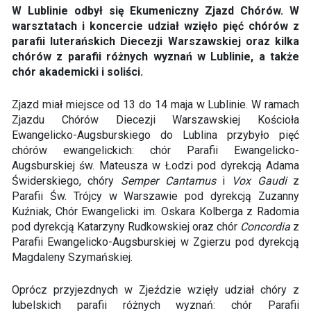
W Lublinie odbył się Ekumeniczny Zjazd Chórów. W
warsztatach i koncercie udział wzięło pięć chórów z
parafii luterańskich Diecezji Warszawskiej oraz kilka
chórów z parafii różnych wyznań w Lublinie, a także
chór akademicki i soliści.
Zjazd miał miejsce od 13 do 14 maja w Lublinie. W ramach
Zjazdu Chórów Diecezji Warszawskiej Kościoła
Ewangelicko-Augsburskiego do Lublina przybyło pięć
chórów ewangelickich: chór Parafii Ewangelicko-
Augsburskiej św. Mateusza w Łodzi pod dyrekcją Adama
Świderskiego, chóry
Semper Cantamus
i
Vox Gaudi
z
Parafii Św. Trójcy w Warszawie pod dyrekcją Zuzanny
Kuźniak, Chór Ewangelicki im. Oskara Kolberga z Radomia
pod dyrekcją Katarzyny Rudkowskiej oraz chór
Concordia
z
Parafii Ewangelicko-Augsburskiej w Zgierzu pod dyrekcją
Magdaleny Szymańskiej.
Oprócz przyjezdnych w Zjeździe wzięły udział chóry z
lubelskich parafii różnych wyznań: chór Parafii