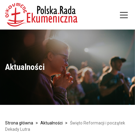
Aktualności
Strona główna
>
Aktualności
>
Święto Reformacji i początek
Dekady Lutra