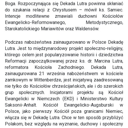
Boga. Rozpoczynająca się Dekada Lutra powinna skłaniać
do szukania relacji z Chrystusem – mówił ks. Samiec.
Intencje modlitewne zmawiali duchowni Kościołów
Ewangelicko-Reformowanego, Metodystycznego,
Starokatolickiego Mariawitów oraz Waldensów.
Podczas nabożeństwa zainaugurowano w Polsce Dekadę
Lutra. Jest to międzynarodowy projekt społeczno-religijny,
którego celem jest popularyzowanie historii i dziedzictwa
Reformacji zapoczątkowanej przez ks. dr. Marcina Lutra,
reformatora Kościoła Zachodniego. Dekada Lutra,
zainaugurowana 21 września nabożeństwem w kościele
zamkowym w Wittenberdze, jest inicjatywą zaadresowaną
nie tylko do Kościołów chrześcijańskich, ale i do szerokich
grup społecznych. Inicjatorami projektu są Kościoł
Ewangelicki w Niemczech (EKD) i Ministerstwo Kultury
Saksonii-Anhalt. Kościół Ewangelicko-Augsburski w
Polsce, jako pierwszy Kościół poza granicami Niemiec,
włącza się w Dekadę Lutra. Chce w ten sposób przybliżyć
Polakom, bez względu na wyznanie, duchowy i społeczny