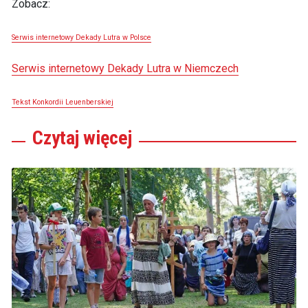
Zobacz:
Serwis internetowy Dekady Lutra w Polsce
Serwis internetowy Dekady Lutra w Niemczech
Tekst Konkordii Leuenberskiej
Czytaj
więcej