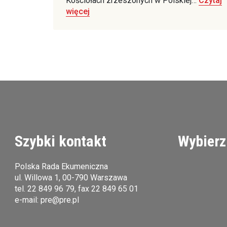
Kościołach zrzeszonych w Polskiej…
Czytaj
więcej
Szybki kontakt
Wybierz
Polska Rada Ekumeniczna
ul. Willowa 1, 00-790 Warszawa
tel.
22 849 96 79
, fax 22 849 65 01
e-mail:
pre@pre.pl