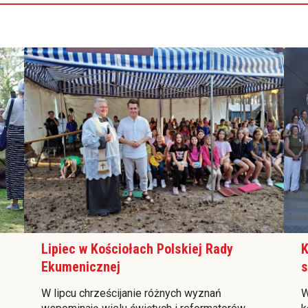
Lipiec w Kościołach Polskiej Rady
K
Ekumenicznej
s
W lipcu chrześcijanie różnych wyznań
W