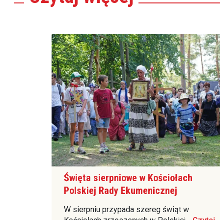
Święta sierpniowe w Kościołach
Polskiej Rady Ekumenicznej
W sierpniu przypada szereg świąt w