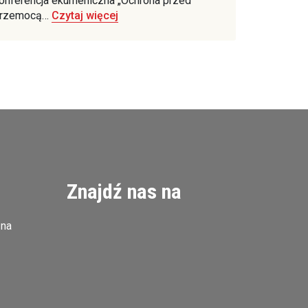
onferencja ekumeniczna „Ochrona przed
rzemocą…
Czytaj więcej
Znajdź nas na
zna