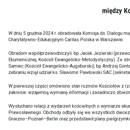
między Ko
W dniu 5 grudnia 2024 r. obradowała Komisja ds. Dialogu 
Charytatywno-Edukacyjnym Caritas Polska w Warszawie.
Obradom współprzewodniczyli: bp Jacek Jezierski (przewo
Ekumenicznej, Kościół Ewangelicko-Metodystyczny). Ze stro
Samiec (Kościół Ewangelicko-Augsburski), bp Andrzej Gontar
zebraniu wziął udział ks. Sławomir Pawłowski SAC (sekret
W pierwszej części omówiono stan rozmów Kościołów z rzą
zakresie: wzajemną wymianę informacji i zasadniczo zbież
Wysłuchano relacji z wydarzeń kościelnych o wymiarze eku
Prawosławnego. Obchody odbyły się we wszystkich diecezja
Gniezno–Poznań–Berlin oraz przedstawił plany pielgrzymki