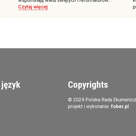
wspominają wielu świętych i reformatorów…
k
Czytaj więcej
p
 język
Copyrights
© 2024 Polska Rada Ekumenic
projekt i wykonanie:
fober.pl