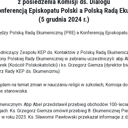
z posiedzenia Komisji ds. Dialogu
nferencją Episkopatu Polski a Polską Radą E
(5 grudnia 2024 r.)
między Polską Radą Ekumeniczną (PRE) a Konferencją Episkopatu
dniczący Zespołu KEP ds. Kontaktów z Polską Radą Ekumeniczną
ny Polskiej Rady Ekumenicznej w zebraniu uczestniczyli: abp A
ek (Kościół Polskokatolicki) i ks. Grzegorz Giemza (dyrektor b
arz Rady KEP ds. Ekumenizmu).
dem na temat zmian w nauczaniu religii w szkołach, Komisja d
ne stanowiska.
menicznym. Abp Abel przedstawił przebieg obchodów 100-lecia 
ch. Ks. Grzegorz Giemza omówił przebieg 8. Ekumenicznej Pielg
 w roku 2025. Ks. Sławomir Pawłowski przekazał informacje z d