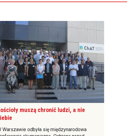
ościoły muszą chronić ludzi, a nie
iebie
 Warszawie odbyła się międzynarodowa