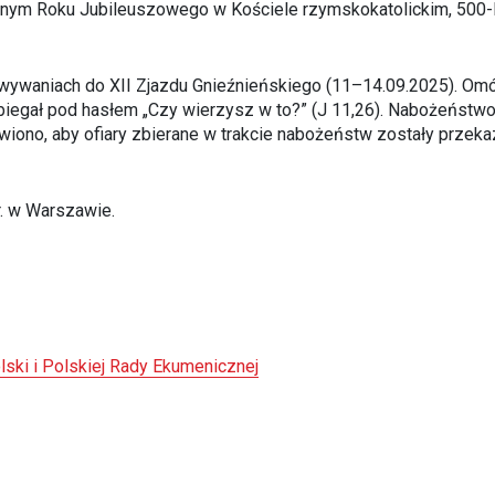
nym Roku Jubileuszowego w Kościele rzymskokatolickim, 500-l
owywaniach do XII Zjazdu Gnieźnieńskiego (11–14.09.2025). Om
ebiegał pod hasłem „Czy wierzysz w to?” (J 11,26). Nabożeństwo
wiono, aby ofiary zbierane w trakcie nabożeństw zostały przek
r. w Warszawie.
lski i Polskiej Rady Ekumenicznej