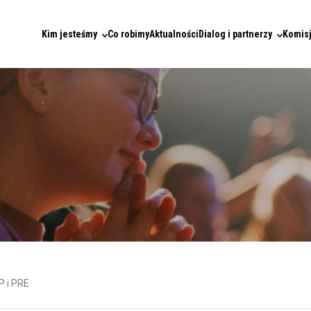
Kim jesteśmy
Co robimy
Aktualności
Dialog i partnerzy
Komisj
P i PRE