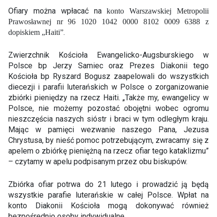
Ofiary można wpłacać na
konto Warszawskiej Metropolii
Prawosławnej nr 96 1020 1042 0000 8102 0009 6388 z
.
dopiskiem „Haiti”
Zwierzchnik Kościoła Ewangelicko-Augsburskiego w
Polsce bp Jerzy Samiec oraz Prezes Diakonii tego
Kościoła bp Ryszard Bogusz zaapelowali do wszystkich
diecezji i parafii luterańskich w Polsce o zorganizowanie
zbiórki pieniędzy na rzecz Haiti. „Także my, ewangelicy w
Polsce, nie możemy pozostać obojętni wobec ogromu
nieszczęścia naszych sióstr i braci w tym odległym kraju.
Mając w pamięci wezwanie naszego Pana, Jezusa
Chrystusa, by nieść pomoc potrzebującym, zwracamy się z
apelem o zbiórkę pieniężną na rzecz ofiar tego kataklizmu”
– czytamy w apelu podpisanym przez obu biskupów.
Zbiórka ofiar potrwa do 21 lutego i prowadzić ją będą
wszystkie parafie luterańskie w całej Polsce. Wpłat na
konto Diakonii Kościoła mogą dokonywać również
bezpośrednio osoby indywidualne.