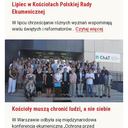
Lipiec w Kościołach Polskiej Rady
Ekumenicznej
W lipcu chrześcijanie różnych wyznań wspominają
wielu świętych i reformatorów…
Czytaj więcej
Kościoły muszą chronić ludzi, a nie siebie
W Warszawie odbyła się międzynarodowa
konferencja ekumeniczna „Ochrona przed