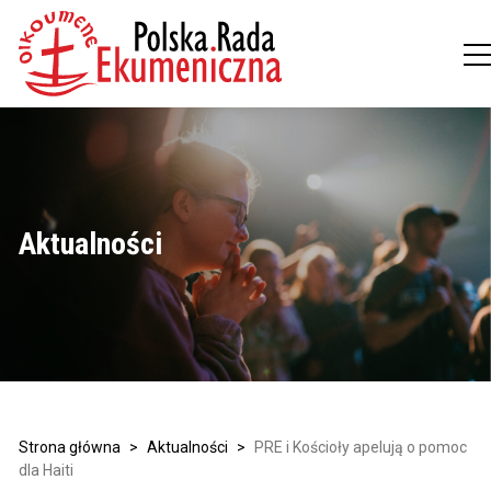
Aktualności
Strona główna
>
Aktualności
>
PRE i Kościoły apelują o pomoc
dla Haiti