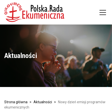
Aktualności
Strona główna
>
Aktualności
>
Nowy dzień emisji programów
ekumenicznych