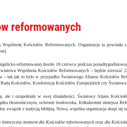
łów reformowanych
 Wspólnotę Kościołów Reformowanych. Organizacja ta powstała z
nej.
angelicko-reformowanej doszło 18 czerwca podczas ponadtygodniow
Światowa Wspólnota Kościołów Reformowanych – będzie zrzeszać 2
ziba – tak jak to było w przypadku Światowego Aliansu Kościołów
 Rada Kościołów, Konferencja Kościołów Europejskich czy Światowa 
ę, ale i uzupełniały w swej działalności. Światowy Alians Kości
ządku ekonomicznym, ochronie środowiska. Kilkukrotnie mniejsza R
y związek z tradycją biblijną. Nowa, wspólna organizacja skupi się n
istoryczny moment dla Kościołów reformowanych oraz dla Kościoła C