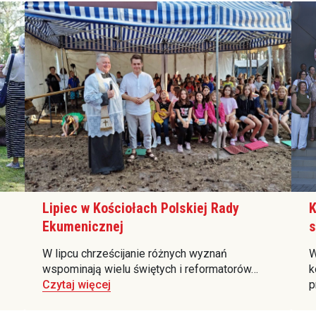
Lipiec w Kościołach Polskiej Rady
K
Ekumenicznej
s
W lipcu chrześcijanie różnych wyznań
W
wspominają wielu świętych i reformatorów…
k
Czytaj więcej
p