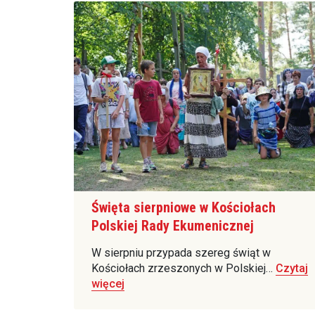
Święta sierpniowe w Kościołach
Polskiej Rady Ekumenicznej
W sierpniu przypada szereg świąt w
Kościołach zrzeszonych w Polskiej…
Czytaj
więcej