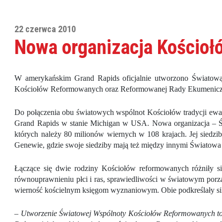
22 czerwca 2010
Nowa organizacja Kościo
W amerykańskim Grand Rapids oficjalnie utworzono Światową
Kościołów Reformowanych oraz Reformowanej Rady Ekumenicz
Do połączenia obu światowych wspólnot Kościołów tradycji ew
Grand Rapids w stanie Michigan w USA. Nowa organizacja – 
których należy 80 milionów wiernych w 108 krajach. Jej sied
Genewie, gdzie swoje siedziby mają też między innymi Światowa
Łączące się dwie rodziny Kościołów reformowanych różniły si
równouprawnieniu płci i ras, sprawiedliwości w światowym por
wierność kościelnym księgom wyznaniowym. Obie podkreślały siln
–
Utworzenie Światowej Wspólnoty Kościołów Reformowanych to h