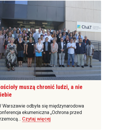
ościoły muszą chronić ludzi, a nie
iebie
 Warszawie odbyła się międzynarodowa
onferencja ekumeniczna „Ochrona przed
rzemocą…
Czytaj więcej