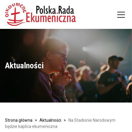
Aktualności
Strona główna
>
Aktualności
>
Na Stadionie Narodowym
będzie kaplica ekumeniczna