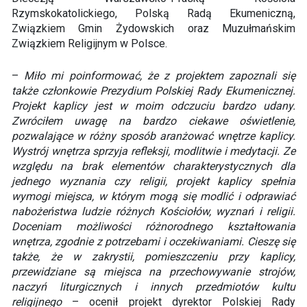
Rzymskokatolickiego, Polską Radą Ekumeniczną,
Związkiem Gmin Żydowskich oraz Muzułmańskim
Związkiem Religijnym w Polsce.
–
Miło mi poinformować, że z projektem zapoznali się
także członkowie Prezydium Polskiej Rady Ekumenicznej.
Projekt kaplicy jest w moim odczuciu bardzo udany.
Zwróciłem uwagę na bardzo ciekawe oświetlenie,
pozwalające w różny sposób aranżować wnętrze kaplicy.
Wystrój wnętrza sprzyja refleksji, modlitwie i medytacji. Ze
względu na brak elementów charakterystycznych dla
jednego wyznania czy religii, projekt kaplicy spełnia
wymogi miejsca, w którym mogą się modlić i odprawiać
nabożeństwa ludzie różnych Kościołów, wyznań i religii.
Doceniam możliwości różnorodnego kształtowania
wnętrza, zgodnie z potrzebami i oczekiwaniami. Cieszę się
także, że w zakrystii, pomieszczeniu przy kaplicy,
przewidziane są miejsca na przechowywanie strojów,
naczyń liturgicznych i innych przedmiotów kultu
religijnego
– ocenił projekt dyrektor Polskiej Rady