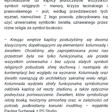
wprowadzenie do kaplicy jednocześnie wszystkich
symboli religijnych – menory, krzyża łacińskiego i
prawosławnego – jest, według przedstawicieli tych
wyznań, niemożliwe. Z tego powodu zdecydowano się
użyć uniwersalnej symboliki światła, uznawanego przez
różne religie za symbol boskości.
–
Kreując wnętrze kaplicy posłużyliśmy się dwoma
klasycznymi, dopełniającymi się elementami: kolumnadą i
światłem. Chcieliśmy, aby zaprojektowana przez nas
przestrzeń była nie tylko funkcjonalna, ale przede
wszystkim uniwersalna i bez użycia stałych symboli
religijnych pobudzała sferę duchową i nastrajała do
kontemplacji bez względu na wyznanie. Kolumnady oraz
światło nawiązują do architektury sakralnej wielu religii.
Kolumnada wydziela strefy funkcjonalne, symbolicznie
oddziela kaplicę od reszty stadionu, a także optycznie
podwyższa pomieszczenie. Światłem, które symbolizuje
istotę boską, tworzymy atmosferę oraz, w zależności od
potrzeb, podkreślamy kierunki modlitwy
– wyjaśniła
Paulina Suchenek z PS Studio.