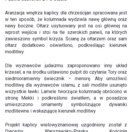
Aranżacja wnętrza kaplicy dla chrześcijan opracowana jest
w ten sposób, że kolumnada wydziela nawę główną oraz
nawy boczne. Ołtarz usytuowany jest na osi głównej na
wprost wejścia i stoi na tle szerokich paneli, na których
zawieszono symbol krzyża. Ścianę za ołtarzem oraz sam
ołtarz dodatkowo oświetlono, podkreślając kierunek
modlitwy.
Dla wyznawców judaizmu zaproponowano inny układ
krzeseł, a na środku ustawiono pulpit do czytania Tory oraz
siedmioramienny świecznik – menorę. Aby umożliwić
modlitwę dla wyznawców islamu, z sali modlitw usunięto
wszystkie ławki. Lamele tworzące kolumnadę obrócono w
stronę Mekki i podkreślono światłem, a w posadzce
umieszczono ornamenty symbolizujące dywaniki
modlitewne i wskazujące kierunek modlitwy.
Projekt kaplicy wielowyznaniowej uzgodniony został z
Diecezją Warszawsko-Praską Kościoła