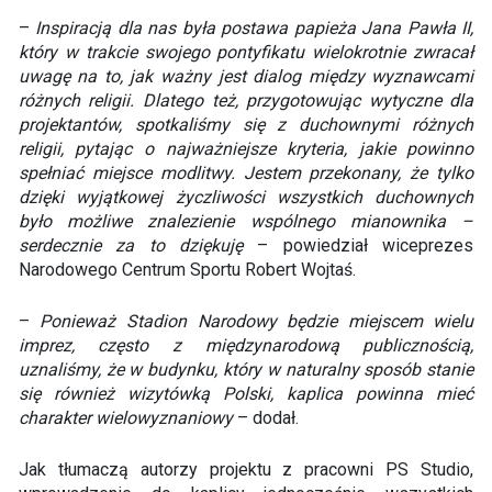
–
Inspiracją dla nas była postawa papieża Jana Pawła II,
który w trakcie swojego pontyfikatu wielokrotnie zwracał
uwagę na to, jak ważny jest dialog między wyznawcami
różnych religii. Dlatego też, przygotowując wytyczne dla
projektantów, spotkaliśmy się z duchownymi różnych
religii, pytając o najważniejsze kryteria, jakie powinno
spełniać miejsce modlitwy. Jestem przekonany, że tylko
dzięki wyjątkowej życzliwości wszystkich duchownych
było możliwe znalezienie wspólnego mianownika –
serdecznie za to dziękuję
– powiedział wiceprezes
Narodowego Centrum Sportu Robert Wojtaś.
–
Ponieważ Stadion Narodowy będzie miejscem wielu
imprez, często z międzynarodową publicznością,
uznaliśmy, że w budynku, który w naturalny sposób stanie
się również wizytówką Polski, kaplica powinna mieć
charakter wielowyznaniowy
– dodał.
Jak tłumaczą autorzy projektu z pracowni PS Studio,