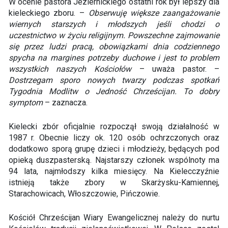
W ocenie pastora Jeziernickiego ostatni rok był lepszy dla
kieleckiego zboru. –
Obserwuję większe zaangażowanie
wiernych starszych i młodszych jeśli chodzi o
uczestnictwo w życiu religijnym. Powszechne zajmowanie
się przez ludzi pracą, obowiązkami dnia codziennego
spycha na margines potrzeby duchowe i jest to problem
wszystkich naszych Kościołów
– uważa pastor. –
Dostrzegam sporo nowych twarzy podczas spotkań
Tygodnia Modlitw o Jedność Chrześcijan. To dobry
symptom
– zaznacza.
Kielecki zbór oficjalnie rozpoczął swoją działalność w
1987 r. Obecnie liczy ok. 120 osób ochrzczonych oraz
dodatkowo sporą grupę dzieci i młodzieży, będących pod
opieką duszpasterską. Najstarszy członek wspólnoty ma
94 lata, najmłodszy kilka miesięcy. Na Kielecczyźnie
istnieją także zbory w Skarżysku-Kamiennej,
Starachowicach, Włoszczowie, Pińczowie.
Kościół Chrześcijan Wiary Ewangelicznej należy do nurtu