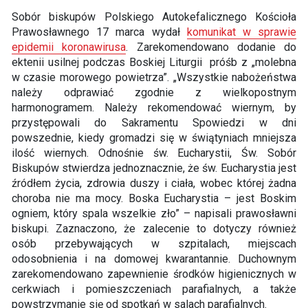
Sobór biskupów Polskiego Autokefalicznego Kościoła
Prawosławnego 17 marca wydał
komunikat w sprawie
epidemii koronawirusa
. Zarekomendowano dodanie do
ektenii usilnej podczas Boskiej Liturgii próśb z „molebna
w czasie morowego powietrza”. „Wszystkie nabożeństwa
należy odprawiać zgodnie z wielkopostnym
harmonogramem. Należy rekomendować wiernym, by
przystępowali do Sakramentu Spowiedzi w dni
powszednie, kiedy gromadzi się w świątyniach mniejsza
ilość wiernych. Odnośnie św. Eucharystii, Św. Sobór
Biskupów stwierdza jednoznacznie, że św. Eucharystia jest
źródłem życia, zdrowia duszy i ciała, wobec której żadna
choroba nie ma mocy. Boska Eucharystia – jest Boskim
ogniem, który spala wszelkie zło” – napisali prawosławni
biskupi. Zaznaczono, że zalecenie to dotyczy również
osób przebywających w szpitalach, miejscach
odosobnienia i na domowej kwarantannie. Duchownym
zarekomendowano zapewnienie środków higienicznych w
cerkwiach i pomieszczeniach parafialnych, a także
powstrzymanie się od spotkań w salach parafialnych.