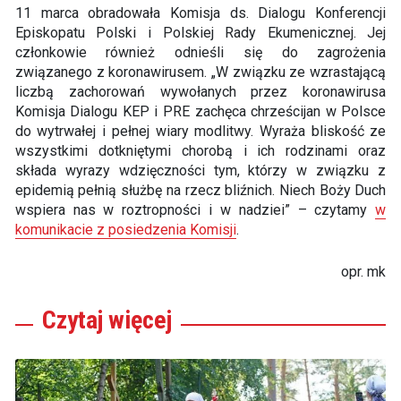
11 marca obradowała Komisja ds. Dialogu Konferencji
Episkopatu Polski i Polskiej Rady Ekumenicznej. Jej
członkowie również odnieśli się do zagrożenia
związanego z koronawirusem. „W związku ze wzrastającą
liczbą zachorowań wywołanych przez koronawirusa
Komisja Dialogu KEP i PRE zachęca chrześcijan w Polsce
do wytrwałej i pełnej wiary modlitwy. Wyraża bliskość ze
wszystkimi dotkniętymi chorobą i ich rodzinami oraz
składa wyrazy wdzięczności tym, którzy w związku z
epidemią pełnią służbę na rzecz bliźnich. Niech Boży Duch
wspiera nas w roztropności i w nadziei” – czytamy
w
komunikacie z posiedzenia Komisji
.
opr. mk
Czytaj
więcej