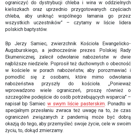
ograniczyć do dystrybucji chleba i wina w oddzielnych
kieliszkach oraz uprzednio przygotowanych częściach
chleba, aby uniknąć wspólnego łamania go przez
wszystkich uczestników” – czytamy w liście lidera
polskich baptystów.
Bp Jerzy Samiec, zwierzchnik Kościoła Ewangelicko-
Augsburskiego, a jednocześnie prezes Polskiej Rady
Ekumenicznej, zalecił odwołanie nabożeństw w dwie
najbliższe niedziele. Poprosił też duchownych o obecność
w kościele w porach nabożeństw, aby porozmawiać i
pomodlić się z osobami, które mimo odwołania
nabożeństwa przyszły do kościoła. „Ponieważ
wprowadzono wiele ograniczeń, proszę również o
szczególne podejście do osób potrzebujących wsparcia” –
napisał bp Samiec
w swym liście pasterskim
. Ponadto w
specjalnym przesłaniu zwraca też uwagę na to, że czas
ograniczeń związanych z pandemią może być dobrą
okazją do tego, aby przemyśleć swoje życie, cele w swoim
życiu, to, dokąd zmierzamy.