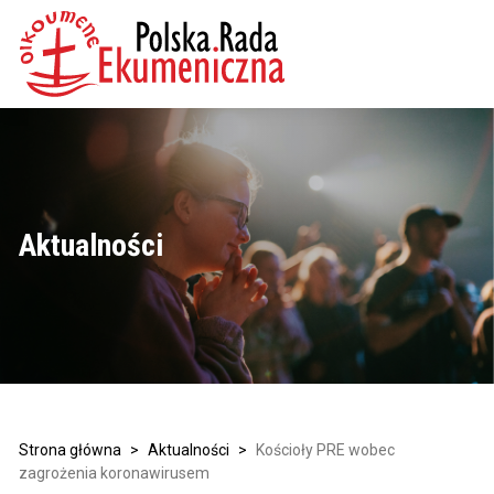
Aktualności
Strona główna
>
Aktualności
>
Kościoły PRE wobec
zagrożenia koronawirusem