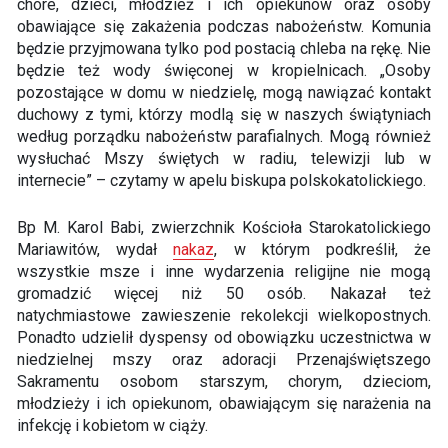
chore, dzieci, młodzież i ich opiekunów oraz osoby
obawiające się zakażenia podczas nabożeństw. Komunia
będzie przyjmowana tylko pod postacią chleba na rękę. Nie
będzie też wody święconej w kropielnicach. „Osoby
pozostające w domu w niedzielę, mogą nawiązać kontakt
duchowy z tymi, którzy modlą się w naszych świątyniach
według porządku nabożeństw parafialnych. Mogą również
wysłuchać Mszy świętych w radiu, telewizji lub w
internecie” – czytamy w apelu biskupa polskokatolickiego.
Bp M. Karol Babi, zwierzchnik Kościoła Starokatolickiego
Mariawitów, wydał
nakaz
, w którym podkreślił, że
wszystkie msze i inne wydarzenia religijne nie mogą
gromadzić więcej niż 50 osób. Nakazał też
natychmiastowe zawieszenie rekolekcji wielkopostnych.
Ponadto udzielił dyspensy od obowiązku uczestnictwa w
niedzielnej mszy oraz adoracji Przenajświętszego
Sakramentu osobom starszym, chorym, dzieciom,
młodzieży i ich opiekunom, obawiającym się narażenia na
infekcję i kobietom w ciąży.