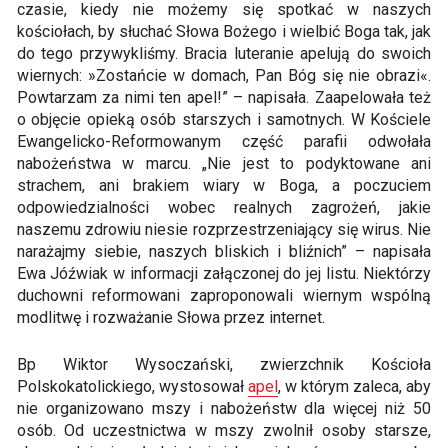
czasie, kiedy nie możemy się spotkać w naszych
kościołach, by słuchać Słowa Bożego i wielbić Boga tak, jak
do tego przywykliśmy. Bracia luteranie apelują do swoich
wiernych: »Zostańcie w domach, Pan Bóg się nie obrazi«.
Powtarzam za nimi ten apel!” – napisała. Zaapelowała też
o objęcie opieką osób starszych i samotnych. W Kościele
Ewangelicko-Reformowanym część parafii odwołała
nabożeństwa w marcu. „Nie jest to podyktowane ani
strachem, ani brakiem wiary w Boga, a poczuciem
odpowiedzialności wobec realnych zagrożeń, jakie
naszemu zdrowiu niesie rozprzestrzeniający się wirus. Nie
narażajmy siebie, naszych bliskich i bliźnich” – napisała
Ewa Jóźwiak w informacji załączonej do jej listu. Niektórzy
duchowni reformowani zaproponowali wiernym wspólną
modlitwę i rozważanie Słowa przez internet.
Bp Wiktor Wysoczański, zwierzchnik Kościoła
Polskokatolickiego, wystosował
apel
, w którym zaleca, aby
nie organizowano mszy i nabożeństw dla więcej niż 50
osób. Od uczestnictwa w mszy zwolnił osoby starsze,