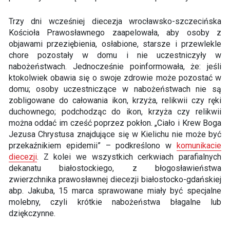
Trzy dni wcześniej diecezja wrocławsko-szczecińska
Kościoła Prawosławnego zaapelowała, aby osoby z
objawami przeziębienia, osłabione, starsze i przewlekle
chore pozostały w domu i nie uczestniczyły w
nabożeństwach. Jednocześnie poinformowała, że: jeśli
ktokolwiek obawia się o swoje zdrowie może pozostać w
domu; osoby uczestniczące w nabożeństwach nie są
zobligowane do całowania ikon, krzyża, relikwii czy ręki
duchownego; podchodząc do ikon, krzyża czy relikwii
można oddać im cześć poprzez pokłon. „Ciało i Krew Boga
Jezusa Chrystusa znajdujące się w Kielichu nie może być
przekaźnikiem epidemii” – podkreślono w
komunikacie
diecezji
. Z kolei we wszystkich cerkwiach parafialnych
dekanatu białostockiego, z błogosławieństwa
zwierzchnika prawosławnej diecezji białostocko-gdańskiej
abp. Jakuba, 15 marca sprawowane miały być specjalne
molebny, czyli krótkie nabożeństwa błagalne lub
dziękczynne.