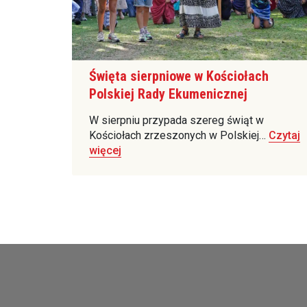
Święta sierpniowe w Kościołach
Polskiej Rady Ekumenicznej
W sierpniu przypada szereg świąt w
Kościołach zrzeszonych w Polskiej…
Czytaj
więcej