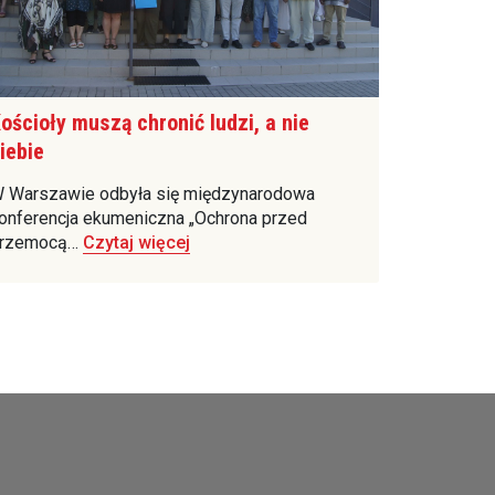
ościoły muszą chronić ludzi, a nie
iebie
 Warszawie odbyła się międzynarodowa
onferencja ekumeniczna „Ochrona przed
rzemocą…
Czytaj więcej