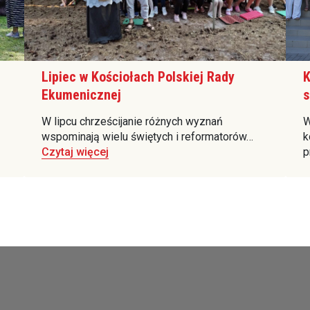
Lipiec w Kościołach Polskiej Rady
K
Ekumenicznej
s
W lipcu chrześcijanie różnych wyznań
W
wspominają wielu świętych i reformatorów…
k
Czytaj więcej
p