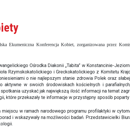
iety
lska Ekumeniczna Konferencja Kobiet, zorganizowana przez Komi
Ewangelickiego Ośrodka Diakonii „Tabita” w Konstancinie-Jeziorn
cioła Rzymskokatolickiego i Greckokatolickiego z Komitetu K
niesieniami o nie najlepszym stanie zdrowia Polek oraz słabe
 aktywne w swoich środowiskach kościelnych i parafialnych, w
spotkania uzyskać jak największą ilość informacji na temat zagr
, które przekazały te informacje w przystępny sposób poparty 
 na miejscu w ramach narodowego programu profilaktyki w cyt
ły porad i wskazywały na możliwości badań. Przedstawicielki Bi
logii.