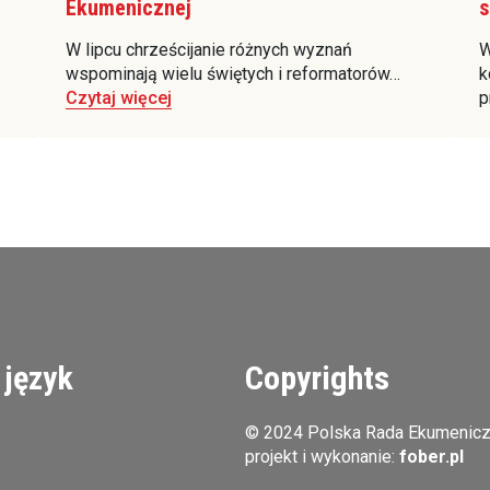
Ekumenicznej
s
W lipcu chrześcijanie różnych wyznań
W
wspominają wielu świętych i reformatorów…
k
Czytaj więcej
p
 język
Copyrights
© 2024 Polska Rada Ekumenic
projekt i wykonanie:
fober.pl