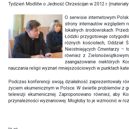
Tydzień Modlitw o Jedność Chrześcijan w 2012 r. (materiały 
O serwisie internetowym Polski
strony internautów względem ro
lokalnych środowiskach. Przed
Łódzki przygotowuje cotygodn
różnych kościołach, Oddział 
Nieistniejących Cmentarzy – to
również z Zielonoświątkowym
zaangażowanie niektórych Ko
nauczania religii wyznań mniejszościowych w punktach kat
Podczas konferencji swoją działalność zaprezentowały ró
życiem ekumenicznym w Polsce. W świetle problemów z go
telewizji ekumenicznej. Zaproponowano również, aby K
przynależności wyznaniowej. Mogłoby to je wzmocnić w ro
fot. mk