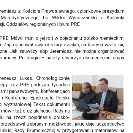
 Jeremiasz z Kościoła Prawosławnego, członkowie prezydium
-Metodystycznego, bp Wiktor Wysoczański z Kościoła
i, Oddziałów regionalnych i biura PRE.
. Mówił m.in. o jej roli w pojednaniu polsko-niemieckim.
i. Zaproponował dwa obszary działań, na których warto się
zne. Jak zauważył abp Jeremiasz, nie można organizować
 pomocy. Po drugie – należy stworzyć ekumeniczne grupy
reneusz Lukas. Chronologicznie
anej przez PRE podczas Tygodnia
adzami państwowymi, konferencjach
 Konferencji Episkopatu Polski.
ci wyznaniowej. Tekst dokumentu
 mówił też o działalności Rady na
iu na rzecz pojednania polsko-
y przedstawił zebranym możliwości, jakie daje uczestnictwo
olskiej Rady Ekumenicznej w przygotowaniu materiałów na