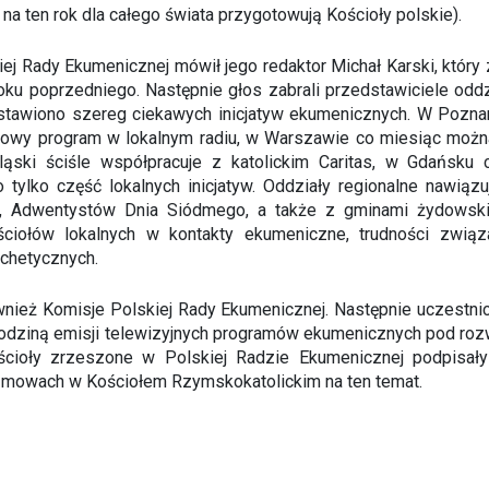
na ten rok dla całego świata przygotowują Kościoły polskie).
ej Rady Ekumenicznej mówił jego redaktor Michał Karski, któr
ku poprzedniego. Następnie głos zabrali przedstawiciele oddzi
stawiono szereg ciekawych inicjatyw ekumenicznych. W Poznan
iowy program w lokalnym radiu, w Warszawie co miesiąc moż
Śląski ściśle współpracuje z katolickim Caritas, w Gdańsk
 tylko część lokalnych inicjatyw. Oddziały regionalne nawiąz
, Adwentystów Dnia Siódmego, a także z gminami żydowski
ściołów lokalnych w kontakty ekumeniczne, trudności zwią
echetycznych.
wnież Komisje Polskiej Rady Ekumenicznej. Następnie uczestni
dziną emisji telewizyjnych programów ekumenicznych pod rozw
ościoły zrzeszone w Polskiej Radzie Ekumenicznej podpis
zmowach w Kościołem Rzymskokatolickim na ten temat.