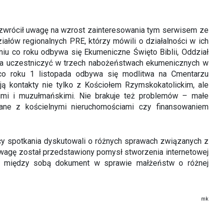
y zwrócił uwagę na wzrost zainteresowania tym serwisem ze
ałów regionalnych PRE, którzy mówili o działalności w ich
iu co roku odbywa się Ekumeniczne Święto Biblii, Oddział
na uczestniczyć w trzech nabożeństwach ekumenicznych w
u co roku 1 listopada odbywa się modlitwa na Cmentarzu
ują kontakty nie tylko z Kościołem Rzymskokatolickim, ale
mi i muzułmańskimi. Nie brakuje też problemów – małe
zane z kościelnymi nieruchomościami czy finansowaniem
cy spotkania dyskutowali o różnych sprawach związanych z
agę został przedstawiony pomysł stworzenia internetowej
ały między sobą dokument w sprawie małżeństw o różnej
mk