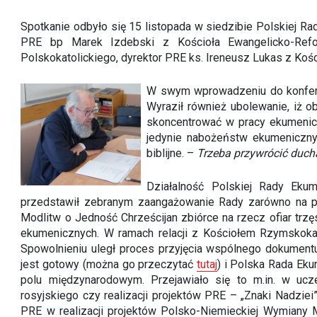
Spotkanie odbyło się 15 listopada w siedzibie Polskiej R
PRE bp Marek Izdebski z Kościoła Ewangelicko-Refo
Polskokatolickiego, dyrektor PRE ks. Ireneusz Lukas z Kośc
W swym wprowadzeniu do konferenc
Wyraził również ubolewanie, iż o
skoncentrować w pracy ekumenic
jedynie nabożeństw ekumeniczny
biblijne. –
Trzeba przywrócić duch
Działalność Polskiej Rady Ekum
przedstawił zebranym zaangażowanie Rady zarówno na po
Modlitw o Jedność Chrześcijan zbiórce na rzecz ofiar trzę
ekumenicznych. W ramach relacji z Kościołem Rzymskokato
Spowolnieniu uległ proces przyjęcia wspólnego dokumen
jest gotowy (można go przeczytać
tutaj
) i Polska Rada Eku
polu międzynarodowym. Przejawiało się to m.in. w ucz
rosyjskiego czy realizacji projektów PRE – „Znaki Nadziei
PRE w realizacji projektów Polsko-Niemieckiej Wymiany 