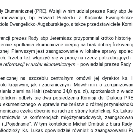
ady Ekumenicznej (PRE). Wzięli w nim udział prezes Rady abp
rmowanego, bp Edward Puślecki z Kościoła Ewangelicko
ioła Ewangelicko-Augsburskiego, a także przedstawiciele Komisj
ji prezes Rady abp Jeremiasz przypomniał krótko historię PRE
becnie spotkania ekumeniczne cierpią na brak dobrej frekwencj
znej. Pierwszym jest zaangażowanie w lokalne sprawy społec
ch. Trzeba też włączyć się w pracę na rzecz potrzebujących
a reformacji w ruchu ekumenicznym
– powiedział prezes Rady.
enicznej na szczeblu centralnym omówił jej dyrektor ks. I
lu krajowym, jak i zagranicznym. Mówił m.in. o zorganizow
sienia ziemi na Haiti (zebrano 34,8 tys. zł), spotkaniach z wł
lickim odbyły się dwa posiedzenia Komisji ds. Dialogu PRE i
tu ekumenicznego w sprawie małżeństw o różnej przynależnoś
meniczna czeka obecnie na ruch ze strony katolickiej. Ks. Lukas
estnictwie w konferencjach międzynarodowych, zaangażowan
” i „Pojednanie”. W tym kontekście Michał Dmitruk z biura Rad
Młodzieży. Ks. Lukas opowiedział również o zaangażowaniu P