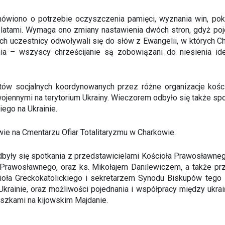
wiono o potrzebie oczyszczenia pamięci, wyznania win, poku
się latami. Wymaga ono zmiany nastawienia dwóch stron, gdyż poj
h uczestnicy odwoływali się do słów z Ewangelii, w których C
a – wszyscy chrześcijanie są zobowiązani do niesienia ide
tów socjalnych koordynowanych przez różne organizacje kości
wojennymi na terytorium Ukrainy. Wieczorem odbyło się także s
ego na Ukrainie.
wie na Cmentarzu Ofiar Totalitaryzmu w Charkowie.
odbyły się spotkania z przedstawicielami Kościoła Prawosławn
Prawosławnego, oraz ks. Mikołajem Danilewiczem, a także pr
ioła Greckokatolickiego i sekretarzem Synodu Biskupów tego 
a Ukrainie, oraz możliwości pojednania i współpracy między ukr
szkami na kijowskim Majdanie.