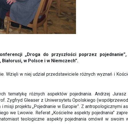
onferencji „Droga do przyszłości poprzez pojednanie”
 Białorusi, w Polsce i w Niemczech”.
ie. Wzięli w niej udział przedstawiciele różnych wyznań i Kośc
ch tematykę różnych aspektów pojednania. Andrzej Jurasz z 
rof. Zygfryd Gleaser z Uniwersytetu Opolskiego (współprzewo
ach i misji projektu „Pojednanie w Europie”. Z antropologicznym
iego we Lwowie. Referat „Kościelne aspekty pojednania” zapre
, natomiast teologiczne aspekty pojednania omówił w swoim