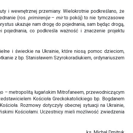
ty i wewnętrznej przemiany. Wielokrotnie podkreślano, że
ednanie (ros.
primirenije
–
mir
to pokój) to nie tymczasowe
hrystus ukazuje nam drogę do pojednania, sam będąc drogą,
i pojednania, co podkreśla ważność i znaczenie projektu
elne i świeckie na Ukrainie, które niosą pomoc dzieciom,
potkanie z bp. Stanisławem Szyrokoradiukiem, ordynariuszem
ego – metropolitą ługańskim Mitrofaneem, przewodniczącym
zedstawicielem Kościoła Greckokatolickiego bp. Bogdanem
Kościoła. Rozmowy dotyczyły obecnej sytuacji na Ukrainie,
aińskimi Kościołami. Uczestnicy mieli możliwość zwiedzenia
ks. Michał Dmitruk