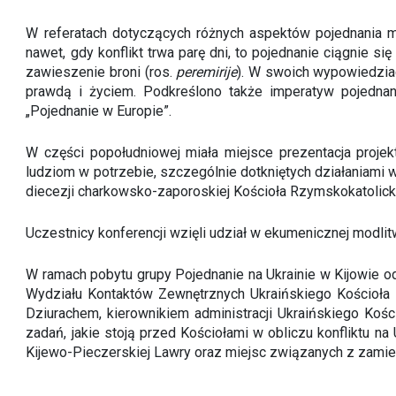
W referatach dotyczących różnych aspektów pojednania mó
nawet, gdy konflikt trwa parę dni, to pojednanie ciągnie 
zawieszenie broni (ros.
peremirije
). W swoich wypowiedziac
prawdą i życiem. Podkreślono także imperatyw pojednani
„Pojednanie w Europie”.
W części popołudniowej miała miejsce prezentacja projek
ludziom w potrzebie, szczególnie dotkniętych działaniami 
diecezji charkowsko-zaporoskiej Kościoła Rzymskokatolicki
Uczestnicy konferencji wzięli udział w ekumenicznej modlit
W ramach pobytu grupy Pojednanie na Ukrainie w Kijowie 
Wydziału Kontaktów Zewnętrznych Ukraińskiego Kościoła 
Dziurachem, kierownikiem administracji Ukraińskiego Kośc
zadań, jakie stoją przed Kościołami w obliczu konfliktu n
Kijewo-Pieczerskiej Lawry oraz miejsc związanych z zamie