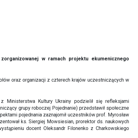
, zorganizowanej w ramach projektu ekumenicznego
iołów oraz organizacji z czterech krajów uczestniczących w
Ministerstwa Kultury Ukrainy podzielił się refleksjami
dniczący grupy roboczej Pojednanie) przedstawił społeczne
i aspektami pojednania zaznajomił uczestników prof. Myrosław
zentował ks. Siergiej Mowsiesian, prorektor ds. naukowych
 wystąpieniu docent Oleksandr Filonenko z Charkowskiego