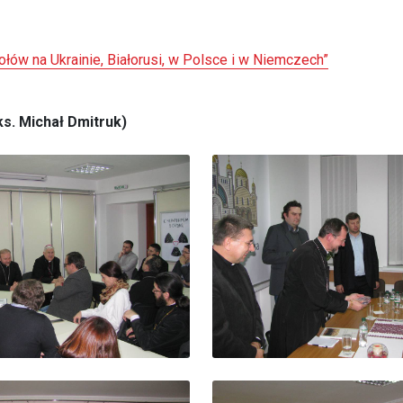
ołów na Ukrainie, Białorusi, w Polsce i w Niemczech”
 ks. Michał Dmitruk)