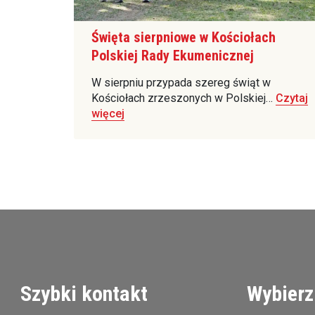
Święta sierpniowe w Kościołach
Polskiej Rady Ekumenicznej
W sierpniu przypada szereg świąt w
Kościołach zrzeszonych w Polskiej…
Czytaj
więcej
Szybki kontakt
Wybierz