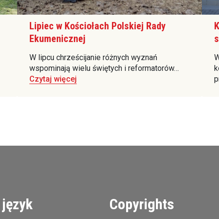
Lipiec w Kościołach Polskiej Rady
K
Ekumenicznej
s
W lipcu chrześcijanie różnych wyznań
W
wspominają wielu świętych i reformatorów…
k
Czytaj więcej
p
 język
Copyrights