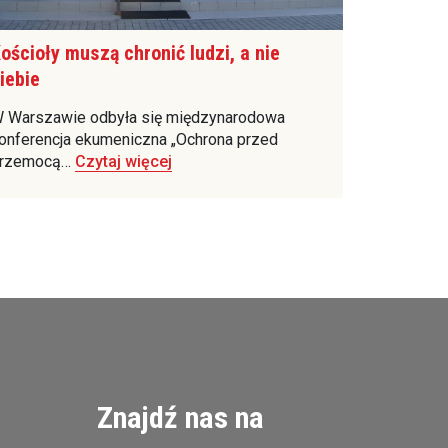
ościoły muszą chronić ludzi, a nie
iebie
 Warszawie odbyła się międzynarodowa
onferencja ekumeniczna „Ochrona przed
rzemocą…
Czytaj więcej
Znajdź nas na