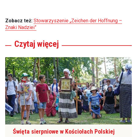
Zobacz też:
Stowarzyszenie „Zeichen der Hoffnung –
Znaki Nadziei”
Czytaj
więcej
Święta sierpniowe w Kościołach Polskiej