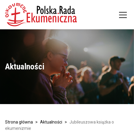
Aktualności
Strona główna
>
Aktualności
>
Jubileuszowa książka o
ekumenizmie