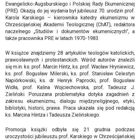
Ewangelicko-Augsburskiego i Polskiej Rady Ekumenicznej
(PRE). Okazją do jej wydania był jubileusz 70. urodzin prof.
Karola Karskiego – kierownika katedry ekumenizmu w
Chrześcijańskiej Akademii Teologicznej (ChAT), redaktora
naczelnego „Studiów i dokumentów ekumenicznych”, a
także pracownika PRE w latach 1970-1983.
W książce znajdziemy 28 artykułów teologów katolickich,
prawosławnych i protestanckich. Wśród autorów znaleźli
się m.in. ks. prof. Marcin Hintz, ks. prof. Wacław Hryniewicz,
ks. prof. Bogusław Milerski, ks. prof. Stanisław Celestyn
Napiórkowski, ks. dr Henryk Paprocki, prof. Bogusław
Widła, prof. Kalina Wojciechowska, prof. Tadeusz J.
Zieliński. Poruszana problematyka dotyka zagadnień z
zakresu ekumenizmu, dialogu międzyreligijnego, etyki,
biblistyki, historii, prawa. Praca ukazała się pod redakcją
ks. Marcina Hintza i Tadeusza Zielińskiego.
Promocja książki odbyła się 21 grudnia podczas
uroczystości jubileuszu prof. Karskiego w Chrześcijańskiej