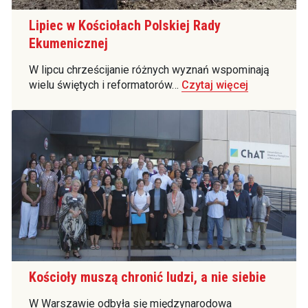
Lipiec w Kościołach Polskiej Rady
Ekumenicznej
W lipcu chrześcijanie różnych wyznań wspominają
wielu świętych i reformatorów…
Czytaj więcej
Kościoły muszą chronić ludzi, a nie siebie
W Warszawie odbyła się międzynarodowa