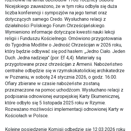
Nicejskiego zauważono, że w tym roku odbyła się duża
liczba konferencji i sympozjów na jego temat oraz
dotyczących samego Credo. Wysłuchano relacji z
działalności Polskiego Forum Chrześcijańskiego.
Wymieniono informacje dotyczące kwestii nauki lekcji
religii i Funduszu Kościelnego. Omówiono przygotowania
do Tygodnia Modlitw o Jedność Chrześcijan w 2026 roku,
który będzie odbywać się pod hasłem: „Jedno Ciało. Jeden
Duch. Jedna nadzieja” (por. Ef 4,4). Materiały są
przygotowane przez chrześcijan z Armenii. Nabożeństwo
centralne odbędzie się w rzymskokatolickiej archikatedrze
w Poznaniu, w sobotę 24 stycznia 2026, o godz. 16.00.
Ofiary zbierane w czasie nabożeństw zostaną
przeznaczone na pomoc uchodźcom. Wysłuchano relacji z
podpisania odnowionej europejskiej Karty Ekumenicznej,
które odbyło się 5 listopada 2025 roku w Rzymie.
Rozważano możliwości implementacji odnowionej Karty w
Kościołach w Polsce.
Kolejne posiedzenie Komisji odbędzie się 12.03.2026 roku