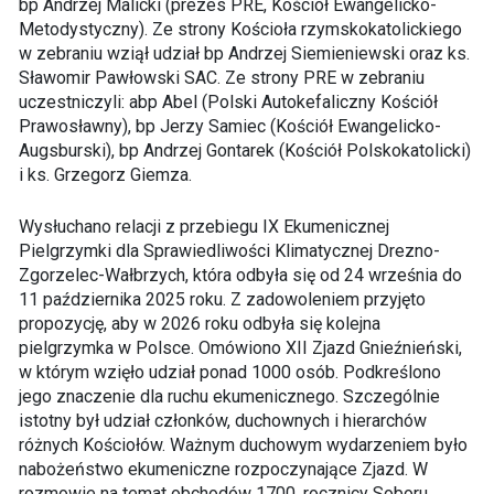
bp Andrzej Malicki (prezes PRE, Kościół Ewangelicko-
Metodystyczny). Ze strony Kościoła rzymskokatolickiego
w zebraniu wziął udział bp Andrzej Siemieniewski oraz ks.
Sławomir Pawłowski SAC. Ze strony PRE w zebraniu
uczestniczyli: abp Abel (Polski Autokefaliczny Kościół
Prawosławny), bp Jerzy Samiec (Kościół Ewangelicko-
Augsburski), bp Andrzej Gontarek (Kościół Polskokatolicki)
i ks. Grzegorz Giemza.
Wysłuchano relacji z przebiegu IX Ekumenicznej
Pielgrzymki dla Sprawiedliwości Klimatycznej Drezno-
Zgorzelec-Wałbrzych, która odbyła się od 24 września do
11 października 2025 roku. Z zadowoleniem przyjęto
propozycję, aby w 2026 roku odbyła się kolejna
pielgrzymka w Polsce. Omówiono XII Zjazd Gnieźnieński,
w którym wzięło udział ponad 1000 osób. Podkreślono
jego znaczenie dla ruchu ekumenicznego. Szczególnie
istotny był udział członków, duchownych i hierarchów
różnych Kościołów. Ważnym duchowym wydarzeniem było
nabożeństwo ekumeniczne rozpoczynające Zjazd. W
rozmowie na temat obchodów 1700. rocznicy Soboru