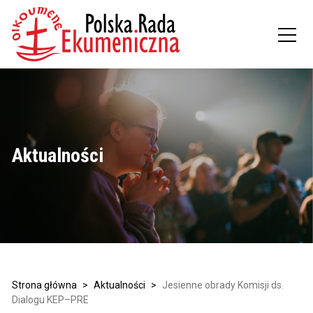
Aktualności
Strona główna
>
Aktualności
>
Jesienne obrady Komisji ds.
Dialogu KEP–PRE