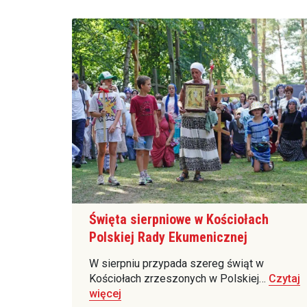
Święta sierpniowe w Kościołach
Polskiej Rady Ekumenicznej
W sierpniu przypada szereg świąt w
Kościołach zrzeszonych w Polskiej…
Czytaj
więcej