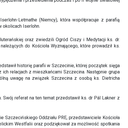
ypędzenia i przesiedlenia podczas i po II wojnie światowej
Iserlohn-Letmathe (Niemcy), która współpracuje z parafią
 okolicach Iserlohn.
terańskiej oraz zwiedzili Ogród Ciszy i Medytacji ks. dr.
 należących do Kościoła Wyznającego, które prowadził ks.
tawił historię parafii w Szczecinie, której początek sięga
az ich relacjach z mieszkańcami Szczecina. Następnie grupa
zególną uwagę na związek Szczecina z osobą ks. Dietricha
 Swój referat na ten temat przedstawił ks. dr Pál Lakner z
wie Szczecińskiego Oddziału PRE, przedstawiciele Kościoła
lickim Westfalii oraz podziękował za możliwość spotkania