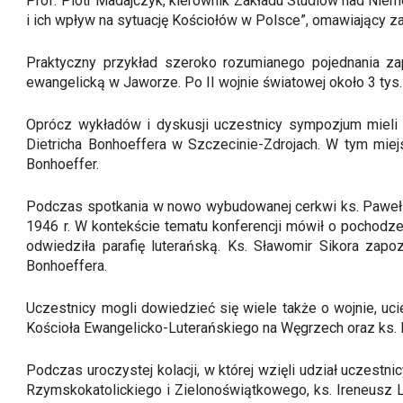
Prof. Piotr Madajczyk, kierownik Zakładu Studiów nad Niem
i ich wpływ na sytuację Kościołów w Polsce”, omawiający z
Praktyczny przykład szeroko rozumianego pojednania zapr
ewangelicką w Jaworze. Po II wojnie światowej około 3 tys.
Oprócz wykładów i dyskusji uczestnicy sympozjum mieli mo
Dietricha Bonhoeffera w Szczecinie-Zdrojach. W tym miej
Bonhoeffer.
Podczas spotkania w nowo wybudowanej cerkwi ks. Paweł Ste
1946 r. W kontekście tematu konferencji mówił o pochodzen
odwiedziła parafię luterańską. Ks. Sławomir Sikora zapo
Bonhoeffera.
Uczestnicy mogli dowiedzieć się wiele także o wojnie, uci
Kościoła Ewangelicko-Luterańskiego na Węgrzech oraz ks. B
Podczas uroczystej kolacji, w której wzięli udział uczes
Rzymskokatolickiego i Zielonoświątkowego, ks. Ireneusz 