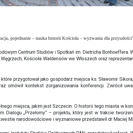
acja, pojednanie – nauka historii Kościoła – wyzwania dla przyszłoś
odowym Centrum Studiów i Spotkań im. Dietricha Bonhoeffera. Wz
 Węgrzech, Kościoła Waldensów we Włoszech oraz reprezentan
 które przygotował jako gospodarz miejsca ks. Sławomir Sikora
az omówił kontekst zorganizowania konferencji. Zwrócił uw
ego miejsca, jakim jest Szczecin. O historii tego miasta w ko
Dialogu „Przełomy” – projektu, który jest w trakcie tworze
c kwestie narodowościowe i wyznaniowe przedstawił dr Maciej Ma