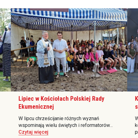
Lipiec w Kościołach Polskiej Rady
K
Ekumenicznej
s
W lipcu chrześcijanie różnych wyznań
W
wspominają wielu świętych i reformatorów…
k
Czytaj więcej
p