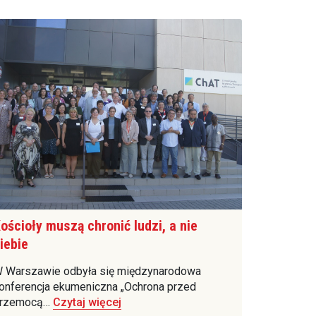
ościoły muszą chronić ludzi, a nie
iebie
 Warszawie odbyła się międzynarodowa
onferencja ekumeniczna „Ochrona przed
rzemocą…
Czytaj więcej