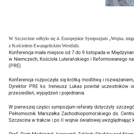
W Szczecinie odbyło się 4. Europejskie Sympozjum „Wojna, migr
z Kościołem Ewangelickim Westfalii.
Konferencja miała miejsce od 7 do 9 listopada w Międzynar
w Niemczech, Kościoła Luterańskiego i Reformowanego na
(PRE).
Konferencja rozpoczęła się krótką modlitwą i rozważaniem,
Dyrektor PRE ks. Ireneusz Lukas powitał uczestników or
przesiedleń, wypędzeń i pojednania.
W pierwszej części sympozjum referaty dotyczyły szczególn
Pełnomocnik Marszałka Zachodniopomorskiego ds. Centrum 
Szczecina w trakcie i po II wojnie światowej uwzględniają