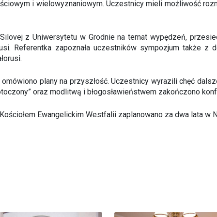
wościowym i wielowyznaniowym. Uczestnicy mieli możliwość r
ny Silovej z Uniwersytetu w Grodnie na temat wypędzeń, przesie
usi. Referentka zapoznała uczestników sympozjum także z d
łorusi.
mówiono plany na przyszłość. Uczestnicy wyrazili chęć dals
 otoczony” oraz modlitwą i błogosławieństwem zakończono konf
 Kościołem Ewangelickim Westfalii zaplanowano za dwa lata w 