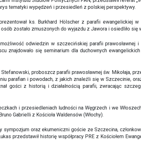
cami Instytutu Studiów Politycznych PAN, przedstawił referat „W
arys tematyki wypędzeń i przesiedleń z polskiej perspektywy.
ezentował ks. Burkhard Hölscher z parafii ewangelickiej w 
 osób zostało zmuszonych do wyjazdu z Jawora i osiedliło się w
żliwość odwiedzin w szczecińskiej parafii prawosławnej i lu
scu znajdowało się seminarium dla duchownych ewangelickich
fanowski, proboszcz parafii prawosławnej św. Mikołaja, przeds
iu parafian i powodach, z jakich znaleźli się w Szczecinie, or
znał gości z historią i działalnością parafii, zwracając szc
eczkach i przesiedleniach ludności na Węgrzech i we Włoszech.
runo Gabrielli z Kościoła Waldensów (Włochy).
tnicy sympozjum oraz ekumeniczni goście ze Szczecina, członko
Lukas przedstawił historię współpracy PRE z Kościołem Ewange