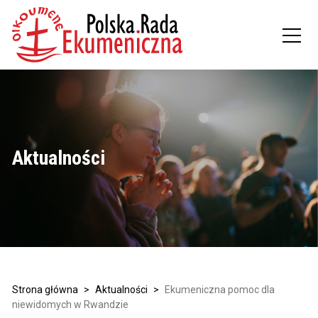
Aktualności
Strona główna
>
Aktualności
>
Ekumeniczna pomoc dla
niewidomych w Rwandzie