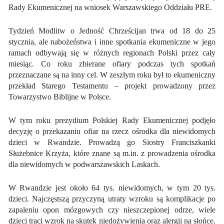
Rady Ekumenicznej na wniosek Warszawskiego Oddziału PRE.
Tydzień Modlitw o Jedność Chrześcijan trwa od 18 do 25
stycznia, ale nabożeństwa i inne spotkania ekumeniczne w jego
ramach odbywają się w różnych regionach Polski przez cały
miesiąc. Co roku zbierane ofiary podczas tych spotkań
przeznaczane są na inny cel. W zeszłym roku był to ekumeniczny
przekład Starego Testamentu – projekt prowadzony przez
Towarzystwo Biblijne w Polsce.
W tym roku prezydium Polskiej Rady Ekumenicznej podjęło
decyzję o przekazaniu ofiar na rzecz ośrodka dla niewidomych
dzieci w Rwandzie. Prowadzą go Siostry Franciszkanki
Służebnice Krzyża, które znane są m.in. z prowadzenia ośrodka
dla niewidomych w podwarszawskich Laskach.
W Rwandzie jest około 64 tys. niewidomych, w tym 20 tys.
dzieci. Najczęstszą przyczyną utraty wzroku są komplikacje po
zapaleniu opon mózgowych czy nieszczepionej odrze, wiele
dzieci traci wzrok na skutek niedożywienia oraz alergii na słońce.