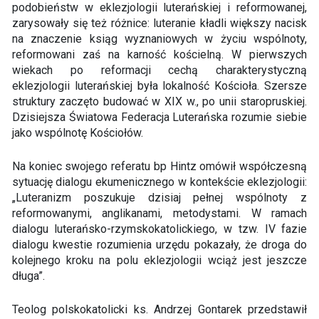
podobieństw w eklezjologii luterańskiej i reformowanej,
zarysowały się też różnice: luteranie kładli większy nacisk
na znaczenie ksiąg wyznaniowych w życiu wspólnoty,
reformowani zaś na karność kościelną. W pierwszych
wiekach po reformacji cechą charakterystyczną
eklezjologii luterańskiej była lokalność Kościoła. Szersze
struktury zaczęto budować w XIX w., po unii staropruskiej.
Dzisiejsza Światowa Federacja Luterańska rozumie siebie
jako wspólnotę Kościołów.
Na koniec swojego referatu bp Hintz omówił współczesną
sytuację dialogu ekumenicznego w kontekście eklezjologii:
„Luteranizm poszukuje dzisiaj pełnej wspólnoty z
reformowanymi, anglikanami, metodystami. W ramach
dialogu luterańsko-rzymskokatolickiego, w tzw. IV fazie
dialogu kwestie rozumienia urzędu pokazały, że droga do
kolejnego kroku na polu eklezjologii wciąż jest jeszcze
długa”.
Teolog polskokatolicki ks. Andrzej Gontarek przedstawił