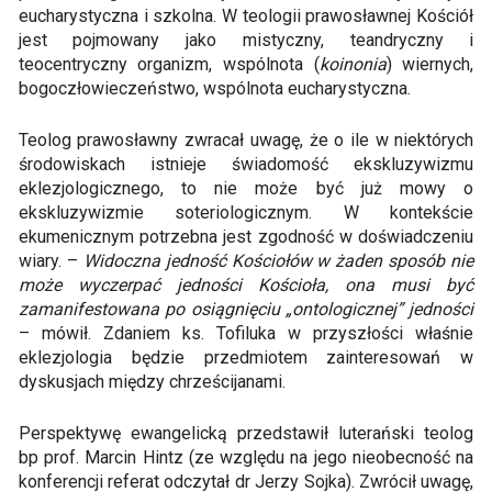
eucharystyczna i szkolna. W teologii prawosławnej Kościół
jest pojmowany jako mistyczny, teandryczny i
teocentryczny organizm, wspólnota (
koinonia
) wiernych,
bogoczłowieczeństwo, wspólnota eucharystyczna.
Teolog prawosławny zwracał uwagę, że o ile w niektórych
środowiskach istnieje świadomość ekskluzywizmu
eklezjologicznego, to nie może być już mowy o
ekskluzywizmie soteriologicznym. W kontekście
ekumenicznym potrzebna jest zgodność w doświadczeniu
wiary. –
Widoczna jedność Kościołów w żaden sposób nie
może wyczerpać jedności Kościoła, ona musi być
zamanifestowana po osiągnięciu „ontologicznej” jedności
– mówił. Zdaniem ks. Tofiluka w przyszłości właśnie
eklezjologia będzie przedmiotem zainteresowań w
dyskusjach między chrześcijanami.
Perspektywę ewangelicką przedstawił luterański teolog
bp prof. Marcin Hintz (ze względu na jego nieobecność na
konferencji referat odczytał dr Jerzy Sojka). Zwrócił uwagę,