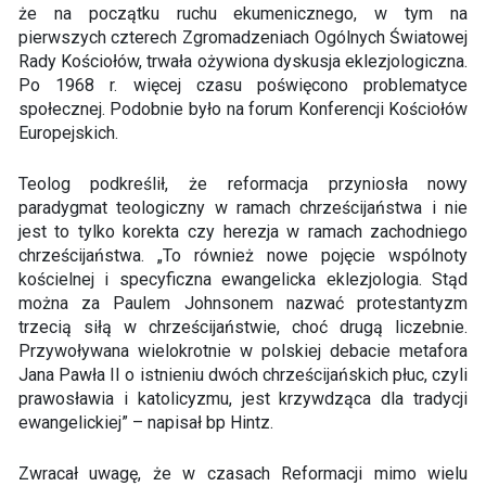
że na początku ruchu ekumenicznego, w tym na
pierwszych czterech Zgromadzeniach Ogólnych Światowej
Rady Kościołów, trwała ożywiona dyskusja eklezjologiczna.
Po 1968 r. więcej czasu poświęcono problematyce
społecznej. Podobnie było na forum Konferencji Kościołów
Europejskich.
Teolog podkreślił, że reformacja przyniosła nowy
paradygmat teologiczny w ramach chrześcijaństwa i nie
jest to tylko korekta czy herezja w ramach zachodniego
chrześcijaństwa. „To również nowe pojęcie wspólnoty
kościelnej i specyficzna ewangelicka eklezjologia. Stąd
można za Paulem Johnsonem nazwać protestantyzm
trzecią siłą w chrześcijaństwie, choć drugą liczebnie.
Przywoływana wielokrotnie w polskiej debacie metafora
Jana Pawła II o istnieniu dwóch chrześcijańskich płuc, czyli
prawosławia i katolicyzmu, jest krzywdząca dla tradycji
ewangelickiej” – napisał bp Hintz.
Zwracał uwagę, że w czasach Reformacji mimo wielu