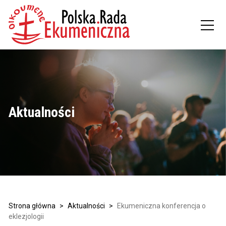
Aktualności
Strona główna
>
Aktualności
>
Ekumeniczna konferencja o
eklezjologii