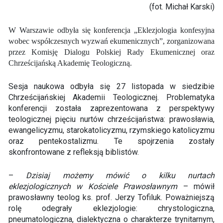
(fot. Michał Karski)
W Warszawie odbyła się konferencja „Eklezjologia konfesyjna
wobec współczesnych wyzwań ekumenicznych”, zorganizowana
przez Komisję Dialogu Polskiej Rady Ekumenicznej oraz
Chrześcijańską Akademię Teologiczną.
Sesja naukowa odbyła się 27 listopada w siedzibie
Chrześcijańskiej Akademii Teologicznej. Problematyka
konferencji została zaprezentowana z perspektywy
teologicznej pięciu nurtów chrześcijaństwa: prawosławia,
ewangelicyzmu, starokatolicyzmu, rzymskiego katolicyzmu
oraz pentekostalizmu. Te spojrzenia zostały
skonfrontowane z refleksją biblistów.
–
Dzisiaj możemy mówić o kilku nurtach
eklezjologicznych w Kościele Prawosławnym
– mówił
prawosławny teolog ks. prof. Jerzy Tofiluk. Poważniejszą
rolę odegrały eklezjologie: chrystologiczna,
pneumatologiczna, dialektyczna o charakterze trynitarnym,