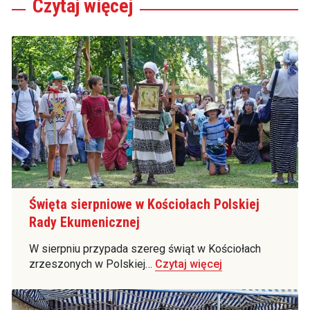
Czytaj
więcej
Święta sierpniowe w Kościołach Polskiej
Rady Ekumenicznej
W sierpniu przypada szereg świąt w Kościołach
zrzeszonych w Polskiej…
Czytaj więcej