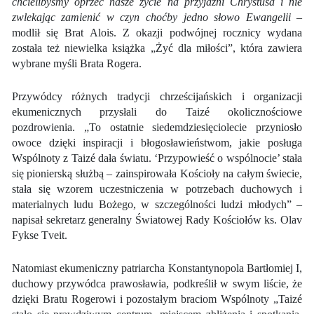
chcielibyśmy oprzeć nasze życie na przyjaźni Chrystusa i nie
zwlekając zamienić w czyn choćby jedno słowo Ewangelii
–
modlił się Brat Alois. Z okazji podwójnej rocznicy wydana
została też niewielka książka „Żyć dla miłości”, która zawiera
wybrane myśli Brata Rogera.
Przywódcy różnych tradycji chrześcijańskich i organizacji
ekumenicznych przysłali do Taizé okolicznościowe
pozdrowienia. „To ostatnie siedemdziesięciolecie przyniosło
owoce dzięki inspiracji i błogosławieństwom, jakie posługa
Wspólnoty z Taizé dała światu. ‘Przypowieść o wspólnocie’ stała
się pionierską służbą – zainspirowała Kościoły na całym świecie,
stała się wzorem uczestniczenia w potrzebach duchowych i
materialnych ludu Bożego, w szczególności ludzi młodych” –
napisał sekretarz generalny Światowej Rady Kościołów ks. Olav
Fykse Tveit.
Natomiast ekumeniczny patriarcha Konstantynopola Bartłomiej I,
duchowy przywódca prawosławia, podkreślił w swym liście, że
dzięki Bratu Rogerowi i pozostałym braciom Wspólnoty „Taizé