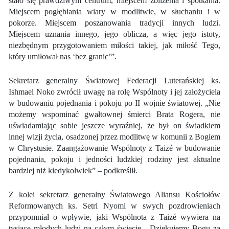
stało się prawdziwym centrum, miejscem zbliżenia i spotkania.
Miejscem pogłębiania wiary w modlitwie, w słuchaniu i w
pokorze. Miejscem poszanowania tradycji innych ludzi.
Miejscem uznania innego, jego oblicza, a więc jego istoty,
niezbędnym przygotowaniem miłości takiej, jak miłość Tego,
który umiłował nas ‘bez granic’”.
Sekretarz generalny Światowej Federacji Luterańskiej ks.
Ishmael Noko zwrócił uwagę na rolę Wspólnoty i jej założyciela
w budowaniu pojednania i pokoju po II wojnie światowej. „Nie
możemy wspominać gwałtownej śmierci Brata Rogera, nie
uświadamiając sobie jeszcze wyraźniej, że był on świadkiem
innej wizji życia, osadzonej przez modlitwę w komunii z Bogiem
w Chrystusie. Zaangażowanie Wspólnoty z Taizé w budowanie
pojednania, pokoju i jedności ludzkiej rodziny jest aktualne
bardziej niż kiedykolwiek” – podkreślił.
Z kolei sekretarz generalny Światowego Aliansu Kościołów
Reformowanych ks. Setri Nyomi w swych pozdrowieniach
przypomniał o wpływie, jaki Wspólnota z Taizé wywiera na
tysiące młodych ludzi na całym świecie. „Dziękujemy Bogu za