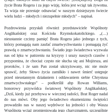
życie Brata Rogera i za jego wizję, która jest wciąż tak żywotna.
Ta wizja nie przestaje odnawiać w naszym dzisiejszym świecie
wielu ludzi – młodych i niezupełnie młodych” – napisał.
Pozdrowienia przysłali również przedstawiciele Wspólnoty
Anglikańskiej oraz Kościoła Rzymskokatolickiego. „(…)
nieustannie czcimy pamięć Brata Rogera jako jednego z tych,
którzy pomagają nam zaufać zmartwychwstaniu i pomagają żyć
prawdą o zmartwychwstaniu. Światło jego świadectwa wyzwala
nas od lęku w patrzeniu na kryzysy i urazy naszych czasów i
przypomina, że chociaż często nie słucha się ani Mojżesza, ani
proroków, i że sam Pan został ukrzyżowany, nic nie może
sprawić, żeby Słowo życia zamilkło i nawet śmierć ustępuje
przed nieustannym działaniem i oddawaniem siebie Chrystusa
zmartwychwstałego” – podkreślił abp Rowan Williams,
honorowy przywódca światowej Wspólnoty Anglikańskiej.
„Dziś, kiedy już przebywa w wiecznej radości, Brat Roger nadal
do nas mówi. Oby jego świadectwo ekumenizmu świętości
prowadziło nas w naszej wędrówce ku jedności i oby Wasza
Wspólnota wciąż promieniowała jego charyzmatem, szczególnie