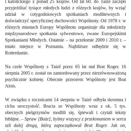
i katolickiego z ponad 25 krajów. Od lat 60. do Taizé zaczęło
przyjeżdżać tysiące młodych ludzi z różnych krajów, by wziąć
udział w cotygodniowych spotkaniach modlitewnych i
doświadczyć specyficznej duchowości Wspólnoty. Od 1978 r. w
różnych miastach Europy Wspólnota organizuje dla młodzieży
międzynarodowe spotkania sylwestrowe, zwane Europejskimi
Spotkaniami Młodych. Ostatnie – na przełomie 2009 i 2010 r. –
miało miejsce w Poznaniu. Najbliższe odbędzie się w
Rotterdamie.
Na czele Wspólnoty z Taizé przez 65 lat stał Brat Roger. 16
sierpnia 2005 r. został on zamordowany przez niezrównoważoną
psychicznie kobietę. Obecnie przeorem Wspólnoty jest Brat
Alois.
W związku z rocznicami 14 sierpnia w Taizé odbyła skromna i
cicha uroczystość. Bracia ze Wspólnoty wraz z ok. 5 tys.
obecnych pielgrzymów modlili się, śpiewali i czytali teksty
biblijne. –
Spraw [Boże], byśmy wszyscy z przekonaniem w sercu
szli dalej drogą, którą zapoczątkował Brat Roger. Jak on,