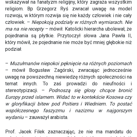
wskazywał na fanatyzm religijny, który zagraża wszystkim
religiom. Bp Grzegorz Ryś zwracał uwagę na model
rozwoju, w którym rozwija się nie każdy człowiek i nie cały
człowiek. –
Niepokoją podziały w różnych wymiarach. Nie
ma na nie recepty
– mówił. Katolicki hierarcha ubolewał, że
pojednania są płytkie. Przytoczył słowa Jana Pawła II,
który mówił, że pojednanie nie może być mniej głębokie niż
podział.
–
Muzułmanów niepokoi pęknięcie na różnych poziomach
– mówił Bogusław Zagórski, zwracając jednocześnie
uwagę na powszechną niewiedzę różnych społeczności na
temat innych. To zaś prowadzi do nieufności i
stereotypizacji. –
Podnoszą się głosy chcące bronić
Europy przed islamem. Widać to w kontekście Kosowa czy
w gloryfikacji bitew pod Poitiers i Wiedniem. To postać
współczesnego faszyzmu i nazizmu w najgorszym
wydaniu
– zauważył arabista.
Prof. Jacek Filek zaznaczając, że nie ma mandatu do