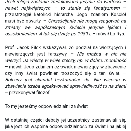
Jeśli religia zostanie zredukowana jedynie do wartości –
nawet najświętszych – to stanie się fanatyzmem
–
przestrzegał katolicki hierarcha. Jego zdaniem Kościół
musi być otwarty. –
Chrześcijanie nie mogą reagować na
zmiany we współczesnym świecie jedynie lękiem i
oszołomieniem. A tak się dzieje po 1989 r.
– mówił bp Ryś.
Prof. Jacek Filek wskazywał, że podział na wierzących i
niewierzących jest fałszywy. –
Nie można w nic nie
wierzyć. Ja wierzę w wiele rzeczy, np. w dobro, moralność
– mówił. Jego zdaniem człowiek niewierzący w zbawienie
czy inny świat powinien troszczyć się o ten świat. –
Bolesny jest skandal bezkarności zła. Nie wierząc w
zbawienie trzeba egzekwować sprawiedliwość tu na ziemi
– przekonywał filozof.
To my jesteśmy odpowiedzialni za świat
W ostatniej części debaty jej uczestnicy zastanawiali się,
jaka jest ich wspólna odpowiedzialność za świat i na jakiej