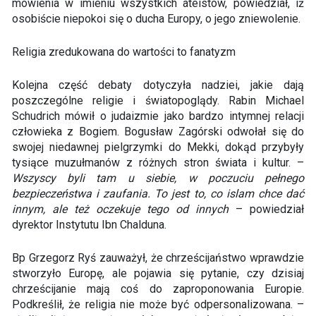
mówienia w imieniu wszystkich ateistów, powiedział, iż
osobiście niepokoi się o ducha Europy, o jego zniewolenie.
Religia zredukowana do wartości to fanatyzm
Kolejna część debaty dotyczyła nadziei, jakie dają
poszczególne religie i światopoglądy. Rabin Michael
Schudrich mówił o judaizmie jako bardzo intymnej relacji
człowieka z Bogiem. Bogusław Zagórski odwołał się do
swojej niedawnej pielgrzymki do Mekki, dokąd przybyły
tysiące muzułmanów z różnych stron świata i kultur. –
Wszyscy byli tam u siebie, w poczuciu pełnego
bezpieczeństwa i zaufania. To jest to, co islam chce dać
innym, ale też oczekuje tego od innych
– powiedział
dyrektor Instytutu Ibn Chalduna.
Bp Grzegorz Ryś zauważył, że chrześcijaństwo wprawdzie
stworzyło Europę, ale pojawia się pytanie, czy dzisiaj
chrześcijanie mają coś do zaproponowania Europie.
Podkreślił, że religia nie może być odpersonalizowana. –