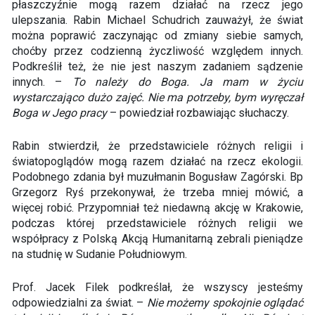
płaszczyźnie mogą razem działać na rzecz jego
ulepszania. Rabin Michael Schudrich zauważył, że świat
można poprawić zaczynając od zmiany siebie samych,
choćby przez codzienną życzliwość względem innych.
Podkreślił też, że nie jest naszym zadaniem sądzenie
innych. –
To należy do Boga. Ja mam w życiu
wystarczająco dużo zajęć. Nie ma potrzeby, bym wyręczał
Boga w Jego pracy
– powiedział rozbawiając słuchaczy.
Rabin stwierdził, że przedstawiciele różnych religii i
światopoglądów mogą razem działać na rzecz ekologii.
Podobnego zdania był muzułmanin Bogusław Zagórski. Bp
Grzegorz Ryś przekonywał, że trzeba mniej mówić, a
więcej robić. Przypomniał też niedawną akcję w Krakowie,
podczas której przedstawiciele różnych religii we
współpracy z Polską Akcją Humanitarną zebrali pieniądze
na studnię w Sudanie Południowym.
Prof. Jacek Filek podkreślał, że wszyscy jesteśmy
odpowiedzialni za świat. –
Nie możemy spokojnie oglądać