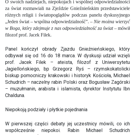
O swoich nadziejach, niepokojach i wspólnej odpowiedzialności
za świat rozmawiali na Zjeździe Gnieźnieńskim przedstawiciele
różnych religii i światopoglądów podczas panelu dyskusyjnego
„Jeden świat – wspólna odpowiedzialność”. –
Nie można wierzyć
w Boga, który zdejmuje z nas odpowiedzialność za świat
– mówił
filozof prof. Jacek Filek.
Panel kończył obrady Zjazdu Gnieźnieńskiego, który
odbywał się od 16 do 18 marca. W dyskusji udział wzięli
prof. Jacek Filek – ateista, filozof z Uniwersytetu
Jagiellońskiego, bp Grzegorz Ryś – rzymskokatolicki
biskup pomocniczy krakowski i historyk Kościoła, Michael
Schudrich – naczelny rabin Polski oraz Bogusław Zagórski
– muzułmanin, arabista i islamista, dyrektor Instytutu Ibn
Chalduna.
Niepokoją podziały i płytkie pojednania
W pierwszej części debaty jej uczestnicy mówili, co ich
współcześnie niepokoi. Rabin Michael Schudrich