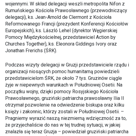
wojennymi. W skład delegacji weszli metropolita Nifon z
Rumuńskiego Kościoła Prawosławnego (przewodniczący
delegacji), ks. Jean-Arnold de Clermont z Kościoła
Reformowanego Francji (prezydent Konferencji Kościołów
Europejskich), ks. László Lehel (dyrektor Węgierskiej
Pomocy Międzykościelnej, przedstawiciel Action by
Churches Together), ks. Eleonora Giddings Ivory oraz
Jonathan Frerichs (ŚRK).
Podczas wizyty delegacji w Gruzji przedstawiciele rządu i
organizacji niosących pomoc humanitarną powiedzieli
przedstawicielom ŚRK, że około 7 tys. Gruzinów ciągle
żyje w niepewnych warunkach w Południowej Osetii. Na
początku wojny, dzięki pomocy Rosyjskiego Kościoła
Prawosławnego, gruziński patriarcha prawosławny Ilia II
otrzymał pozwolenie na odwiedzenie biskupa oraz kilku
księży i zakonnic, którzy zostali w Południowej Osetii. –
Pragniemy wyrazić naszą niezmierną wdzięczność za to,
że przyjechaliście do nas w tej trudnej sytuacji, w jakiej
znalazła się teraz Gruzja – powiedział gruziński patriarcha