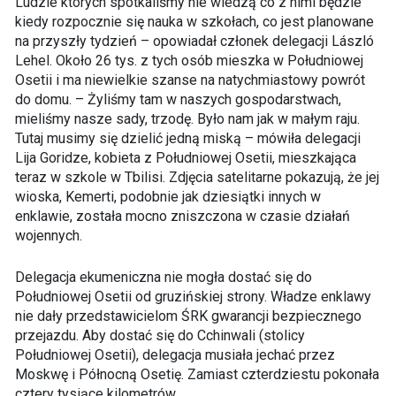
Ludzie których spotkaliśmy nie wiedzą co z nimi będzie
kiedy rozpocznie się nauka w szkołach, co jest planowane
na przyszły tydzień – opowiadał członek delegacji László
Lehel. Około 26 tys. z tych osób mieszka w Południowej
Osetii i ma niewielkie szanse na natychmiastowy powrót
do domu. – Żyliśmy tam w naszych gospodarstwach,
mieliśmy nasze sady, trzodę. Było nam jak w małym raju.
Tutaj musimy się dzielić jedną miską – mówiła delegacji
Lija Goridze, kobieta z Południowej Osetii, mieszkająca
teraz w szkole w Tbilisi. Zdjęcia satelitarne pokazują, że jej
wioska, Kemerti, podobnie jak dziesiątki innych w
enklawie, została mocno zniszczona w czasie działań
wojennych.
Delegacja ekumeniczna nie mogła dostać się do
Południowej Osetii od gruzińskiej strony. Władze enklawy
nie dały przedstawicielom ŚRK gwarancji bezpiecznego
przejazdu. Aby dostać się do Cchinwali (stolicy
Południowej Osetii), delegacja musiała jechać przez
Moskwę i Północną Osetię. Zamiast czterdziestu pokonała
cztery tysiące kilometrów.