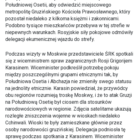
Południowej Osetii, aby odwiedzić miejscowego
metropolitę Gruzińskiego Kościoła Prawosławnego, który
pozostał niedaleko z kilkoma księżmi i zakonnicami.
Podobno tysiące mieszkańców przebywa w tej strefie w
niepewnych warunkach. Rosyjskie siły pokojowe odmówiły
delegacji ekumenicznej wjazdu do strefy.
Podczas wizyty w Moskwie przedstawiciele ŚRK spotkali
się z wiceministrem spraw zagranicznych Rosji Grigorijem
Karasinem. Wiceminister podkreślił potrzebę pokoju
między poszczególnymi grupami etnicznymi tak, by
Południowa Osetia i Abchazja nie zmieniły swego statusu
na jednolity etnicznie. Karasin powiedział, że przywódcy
obu regionów rozumieją troskę Moskwy, i że to atak Gruzji
na Południową Osetię był ciosem dla stosunków
narodowościowych w regionie. Zdjęcia satelitarne ukazują
rozległe zniszczenia wojenne w wioskach niedaleko
Cchinwali. Wioski te były zamieszkane głównie przez
osoby narodowości gruzińskiej. Delegacja podniosła tę
sprawę podczas spotkania z Karasinem. Wiceminister