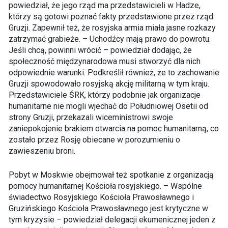
powiedział, że jego rząd ma przedstawicieli w Hadze,
którzy są gotowi poznać fakty przedstawione przez rząd
Gruzji. Zapewnił też, że rosyjska armia miała jasne rozkazy
zatrzymać grabieże. – Uchodźcy mają prawo do powrotu.
Jeśli chcą, powinni wrócić – powiedział dodając, że
społeczność międzynarodowa musi stworzyć dla nich
odpowiednie warunki. Podkreślił również, że to zachowanie
Gruzji spowodowało rosyjską akcję militarną w tym kraju.
Przedstawiciele ŚRK, którzy podobnie jak organizacje
humanitarne nie mogli wjechać do Południowej Osetii od
strony Gruzji, przekazali wiceministrowi swoje
zaniepokojenie brakiem otwarcia na pomoc humanitarną, co
zostało przez Rosję obiecane w porozumieniu o
zawieszeniu broni.
Pobyt w Moskwie obejmował też spotkanie z organizacją
pomocy humanitarnej Kościoła rosyjskiego. – Wspólne
świadectwo Rosyjskiego Kościoła Prawosławnego i
Gruzińskiego Kościoła Prawosławnego jest krytyczne w
tym kryzysie – powiedział delegacji ekumenicznej jeden z