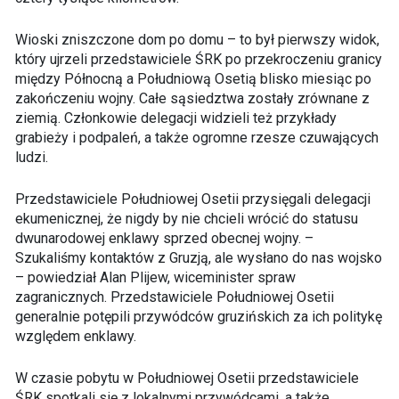
Wioski zniszczone dom po domu – to był pierwszy widok,
który ujrzeli przedstawiciele ŚRK po przekroczeniu granicy
między Północną a Południową Osetią blisko miesiąc po
zakończeniu wojny. Całe sąsiedztwa zostały zrównane z
ziemią. Członkowie delegacji widzieli też przykłady
grabieży i podpaleń, a także ogromne rzesze czuwających
ludzi.
Przedstawiciele Południowej Osetii przysięgali delegacji
ekumenicznej, że nigdy by nie chcieli wrócić do statusu
dwunarodowej enklawy sprzed obecnej wojny. –
Szukaliśmy kontaktów z Gruzją, ale wysłano do nas wojsko
– powiedział Alan Plijew, wiceminister spraw
zagranicznych. Przedstawiciele Południowej Osetii
generalnie potępili przywódców gruzińskich za ich politykę
względem enklawy.
W czasie pobytu w Południowej Osetii przedstawiciele
ŚRK spotkali się z lokalnymi przywódcami, a także