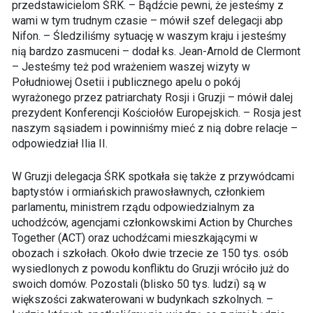
przedstawicielom ŚRK. – Bądźcie pewni, że jesteśmy z
wami w tym trudnym czasie – mówił szef delegacji abp
Nifon. – Śledziliśmy sytuację w waszym kraju i jesteśmy
nią bardzo zasmuceni – dodał ks. Jean-Arnold de Clermont
– Jesteśmy też pod wrażeniem waszej wizyty w
Południowej Osetii i publicznego apelu o pokój
wyrażonego przez patriarchaty Rosji i Gruzji – mówił dalej
prezydent Konferencji Kościołów Europejskich. – Rosja jest
naszym sąsiadem i powinniśmy mieć z nią dobre relacje –
odpowiedział Ilia II.
W Gruzji delegacja ŚRK spotkała się także z przywódcami
baptystów i ormiańskich prawosławnych, członkiem
parlamentu, ministrem rządu odpowiedzialnym za
uchodźców, agencjami członkowskimi Action by Churches
Together (ACT) oraz uchodźcami mieszkającymi w
obozach i szkołach. Około dwie trzecie ze 150 tys. osób
wysiedlonych z powodu konfliktu do Gruzji wróciło już do
swoich domów. Pozostali (blisko 50 tys. ludzi) są w
większości zakwaterowani w budynkach szkolnych. –