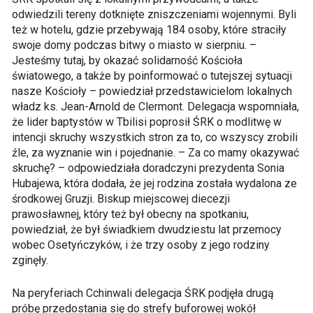
odwiedzili tereny dotknięte zniszczeniami wojennymi. Byli
też w hotelu, gdzie przebywają 184 osoby, które straciły
swoje domy podczas bitwy o miasto w sierpniu. –
Jesteśmy tutaj, by okazać solidarność Kościoła
światowego, a także by poinformować o tutejszej sytuacji
nasze Kościoły – powiedział przedstawicielom lokalnych
władz ks. Jean-Arnold de Clermont. Delegacja wspomniała,
że lider baptystów w Tbilisi poprosił ŚRK o modlitwę w
intencji skruchy wszystkich stron za to, co wszyscy zrobili
źle, za wyznanie win i pojednanie. – Za co mamy okazywać
skruchę? – odpowiedziała doradczyni prezydenta Sonia
Hubajewa, która dodała, że jej rodzina została wydalona ze
środkowej Gruzji. Biskup miejscowej diecezji
prawosławnej, który też był obecny na spotkaniu,
powiedział, że był świadkiem dwudziestu lat przemocy
wobec Osetyńczyków, i że trzy osoby z jego rodziny
zginęły.
Na peryferiach Cchinwali delegacja ŚRK podjęła drugą
próbę przedostania się do strefy buforowej wokół