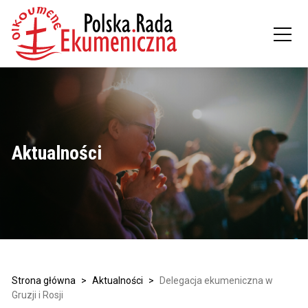
Aktualności
Strona główna
>
Aktualności
>
Delegacja ekumeniczna w
Gruzji i Rosji