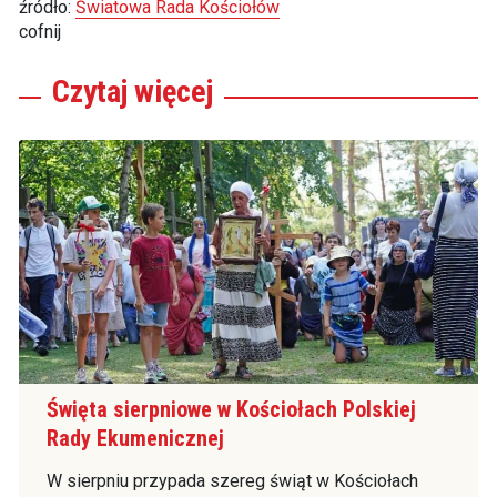
źródło:
Światowa Rada Kościołów
cofnij
Czytaj
więcej
Święta sierpniowe w Kościołach Polskiej
Rady Ekumenicznej
W sierpniu przypada szereg świąt w Kościołach