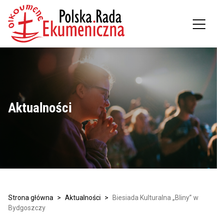
Aktualności
Strona główna
>
Aktualności
>
Biesiada Kulturalna „Bliny” w
Bydgoszczy