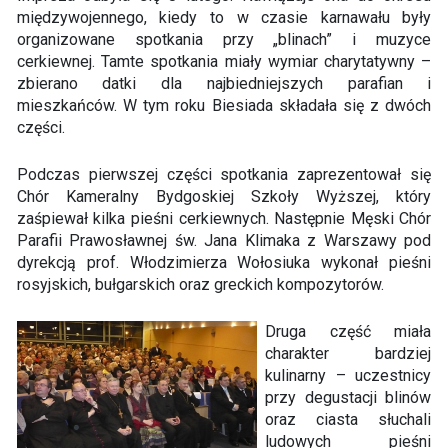
międzywojennego, kiedy to w czasie karnawału były
organizowane spotkania przy „blinach” i muzyce
cerkiewnej. Tamte spotkania miały wymiar charytatywny –
zbierano datki dla najbiedniejszych parafian i
mieszkańców. W tym roku Biesiada składała się z dwóch
części.
Podczas pierwszej części spotkania zaprezentował się
Chór Kameralny Bydgoskiej Szkoły Wyższej, który
zaśpiewał kilka pieśni cerkiewnych. Następnie Męski Chór
Parafii Prawosławnej św. Jana Klimaka z Warszawy pod
dyrekcją prof. Włodzimierza Wołosiuka wykonał pieśni
rosyjskich, bułgarskich oraz greckich kompozytorów.
Druga część miała
charakter bardziej
kulinarny – uczestnicy
przy degustacji blinów
oraz ciasta słuchali
ludowych pieśni