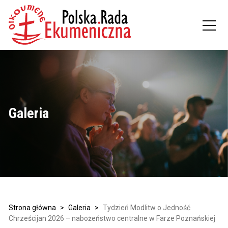
Galeria
Strona główna
>
Galeria
>
Tydzień Modlitw o Jedność
Chrześcijan 2026 – nabożeństwo centralne w Farze Poznańskiej