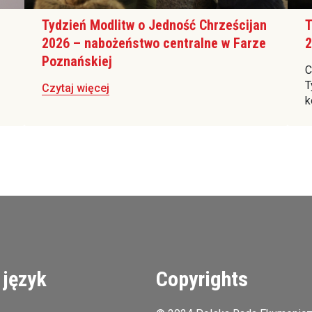
Tydzień Modlitw o Jedność Chrześcijan
T
2026 – nabożeństwo centralne w Farze
2
Poznańskiej
C
T
Czytaj więcej
k
 język
Copyrights