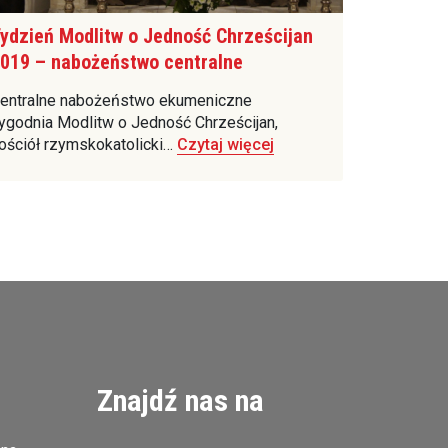
ydzień Modlitw o Jedność Chrześcijan
019 – nabożeństwo centralne
entralne nabożeństwo ekumeniczne
ygodnia Modlitw o Jedność Chrześcijan,
ościół rzymskokatolicki…
Czytaj więcej
Znajdź nas na