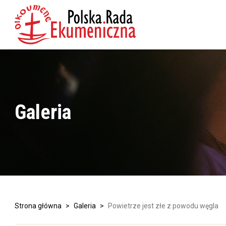
Galeria
Strona główna
>
Galeria
>
Powietrze jest złe z powodu węgla