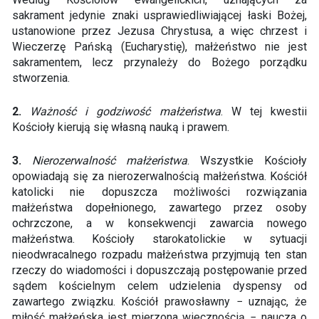
sakrament jedynie znaki usprawiedliwiającej łaski Bożej,
ustanowione przez Jezusa Chrystusa, a więc chrzest i
Wieczerzę Pańską (Eucharystię), małżeństwo nie jest
sakramentem, lecz przynależy do Bożego porządku
stworzenia.
2.
Ważność i godziwość małżeństwa
. W tej kwestii
Kościoły kierują się własną nauką i prawem.
3.
Nierozerwalność małżeństwa
. Wszystkie Kościoły
opowiadają się za nierozerwalnością małżeństwa. Kościół
katolicki nie dopuszcza możliwości rozwiązania
małżeństwa dopełnionego, zawartego przez osoby
ochrzczone, a w konsekwencji zawarcia nowego
małżeństwa. Kościoły starokatolickie w sytuacji
nieodwracalnego rozpadu małżeństwa przyjmują ten stan
rzeczy do wiadomości i dopuszczają postępowanie przed
sądem kościelnym celem udzielenia dyspensy od
zawartego związku. Kościół prawosławny − uznając, że
miłość małżeńska jest mierzona wiecznością − naucza o