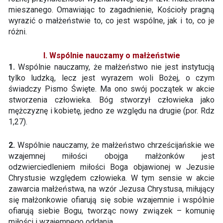
mieszanego. Omawiając to zagadnienie, Kościoły pragną
wyrazić o małżeństwie to, co jest wspólne, jak i to, co je
różni.
I. Wspólnie nauczamy o małżeństwie
1.
Wspólnie nauczamy, że małżeństwo nie jest instytucją
tylko ludzką, lecz jest wyrazem woli Bożej, o czym
świadczy Pismo Święte. Ma ono swój początek w akcie
stworzenia człowieka. Bóg stworzył człowieka jako
mężczyznę i kobietę, jedno ze względu na drugie (por. Rdz
1,27).
2.
Wspólnie nauczamy, że małżeństwo chrześcijańskie we
wzajemnej miłości obojga małżonków jest
odzwierciedleniem miłości Boga objawionej w Jezusie
Chrystusie względem człowieka. W tym sensie w akcie
zawarcia małżeństwa, na wzór Jezusa Chrystusa, miłujący
się małżonkowie ofiarują się sobie wzajemnie i wspólnie
ofiarują siebie Bogu, tworząc nowy związek – komunię
miłości i wzajemnego oddania.