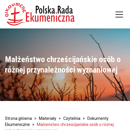
Małżeństwo chrześcijańskie osób o
różnej przynależności wyznaniowej
Strona główna
>
Materiały
>
Czytelnia
>
Dokumenty
Ekumeniczne
>
Małżeństwo chrześcijańskie osób o różnej