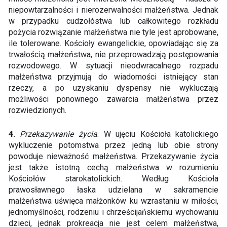
niepowtarzalności i nierozerwalności małżeństwa. Jednak
w przypadku cudzołóstwa lub całkowitego rozkładu
pożycia rozwiązanie małżeństwa nie tyle jest aprobowane,
ile tolerowane. Kościoły ewangelickie, opowiadając się za
trwałością małżeństwa, nie przeprowadzają postępowania
rozwodowego. W sytuacji nieodwracalnego rozpadu
małżeństwa przyjmują do wiadomości istniejący stan
rzeczy, a po uzyskaniu dyspensy nie wykluczają
możliwości ponownego zawarcia małżeństwa przez
rozwiedzionych.
4.
Przekazywanie życia
. W ujęciu Kościoła katolickiego
wykluczenie potomstwa przez jedną lub obie strony
powoduje nieważność małżeństwa. Przekazywanie życia
jest także istotną cechą małżeństwa w rozumieniu
Kościołów starokatolickich. Według Kościoła
prawosławnego łaska udzielana w sakramencie
małżeństwa uświęca małżonków ku wzrastaniu w miłości,
jednomyślności, rodzeniu i chrześcijańskiemu wychowaniu
dzieci, jednak prokreacja nie jest celem małżeństwa,