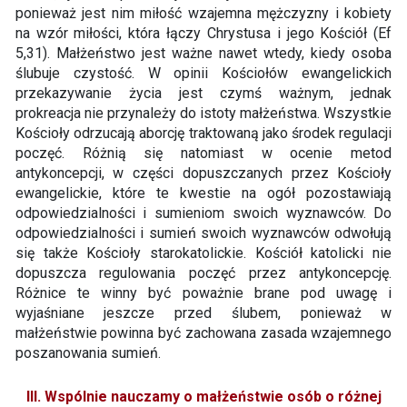
ponieważ jest nim miłość wzajemna mężczyzny i kobiety
na wzór miłości, która łączy Chrystusa i jego Kościół (Ef
5,31). Małżeństwo jest ważne nawet wtedy, kiedy osoba
ślubuje czystość. W opinii Kościołów ewangelickich
przekazywanie życia jest czymś ważnym, jednak
prokreacja nie przynależy do istoty małżeństwa. Wszystkie
Kościoły odrzucają aborcję traktowaną jako środek regulacji
poczęć. Różnią się natomiast w ocenie metod
antykoncepcji, w części dopuszczanych przez Kościoły
ewangelickie, które te kwestie na ogół pozostawiają
odpowiedzialności i sumieniom swoich wyznawców. Do
odpowiedzialności i sumień swoich wyznawców odwołują
się także Kościoły starokatolickie. Kościół katolicki nie
dopuszcza regulowania poczęć przez antykoncepcję.
Różnice te winny być poważnie brane pod uwagę i
wyjaśniane jeszcze przed ślubem, ponieważ w
małżeństwie powinna być zachowana zasada wzajemnego
poszanowania sumień.
III. Wspólnie nauczamy o małżeństwie osób o różnej