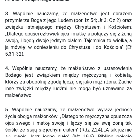
3.
Wspólnie nauczamy, że małżeństwo jest obrazem
przymierza Boga z jego Ludem (por. Iz 54; Jr 3; Oz 2) oraz
związku istniejącego między Chrystusem i Kościołem:
„Dlatego opuści człowiek ojca i matkę, a połączy się z żoną
swoją, i będą dwoje jednym ciałem. Tajemnica to wielka, a
ja mówię: w odniesieniu do Chrystusa i do Kościoła” (Ef
5,31-32).
4.
Wspólnie nauczamy, że małżeństwo z ustanowienia
Bożego jest związkiem między mężczyzną i kobietą,
którzy za obopólną zgodą łączą się jako mąż i żona. Żadne
inne związki między ludźmi nie mogą być uznawane za
małżeństwo.
5.
Wspólnie nauczamy, że małżeństwo wyraża jedność
życia obojga małżonków: „Dlatego to mężczyzna opuszcza
ojca swego i matkę swoją i łączy się ze swą żoną tak
ściśle, że stają się jednym ciałem” (Rdz 2,24). „A tak już nie
są dwoje, lecz jedno ciało” (Mt 19,6). Biblijne pojęcie