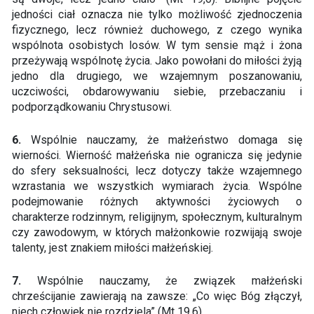
jedności ciał oznacza nie tylko możliwość zjednoczenia
fizycznego, lecz również duchowego, z czego wynika
wspólnota osobistych losów. W tym sensie mąż i żona
przeżywają wspólnotę życia. Jako powołani do miłości żyją
jedno dla drugiego, we wzajemnym poszanowaniu,
uczciwości, obdarowywaniu siebie, przebaczaniu i
podporządkowaniu Chrystusowi.
6.
Wspólnie nauczamy, że małżeństwo domaga się
wierności. Wierność małżeńska nie ogranicza się jedynie
do sfery seksualności, lecz dotyczy także wzajemnego
wzrastania we wszystkich wymiarach życia. Wspólne
podejmowanie różnych aktywności życiowych o
charakterze rodzinnym, religijnym, społecznym, kulturalnym
czy zawodowym, w których małżonkowie rozwijają swoje
talenty, jest znakiem miłości małżeńskiej.
7.
Wspólnie nauczamy, że związek małżeński
chrześcijanie zawierają na zawsze: „Co więc Bóg złączył,
niech człowiek nie rozdziela” (Mt 19,6).