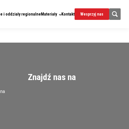
e i oddziały regionalne
Materiały
Kontakt
Wesprzyj nas
Znajdź nas na
zna