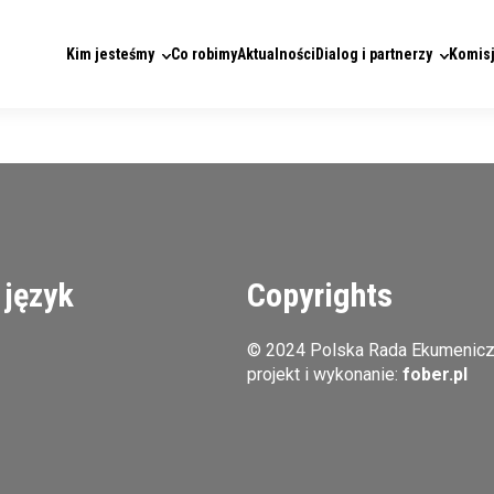
Kim jesteśmy
Co robimy
Aktualności
Dialog i partnerzy
Komisj
 język
Copyrights
© 2024 Polska Rada Ekumenic
projekt i wykonanie:
fober.pl