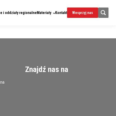
e i oddziały regionalne
Materiały
Kontakt
Wesprzyj nas
Znajdź nas na
zna