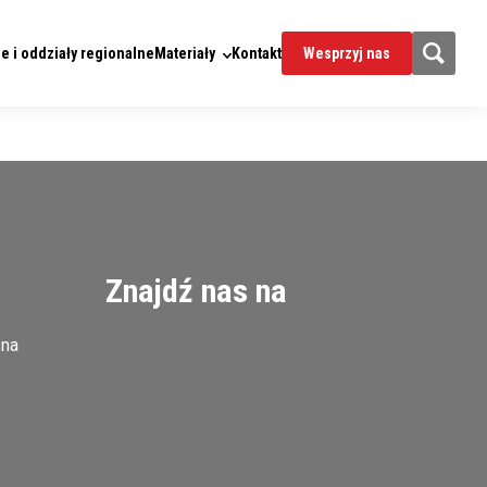
e i oddziały regionalne
Materiały
Kontakt
Wesprzyj nas
Znajdź nas na
zna