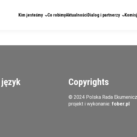
Kim jesteśmy
Co robimy
Aktualności
Dialog i partnerzy
Komisj
 język
Copyrights
© 2024 Polska Rada Ekumenic
projekt i wykonanie:
fober.pl