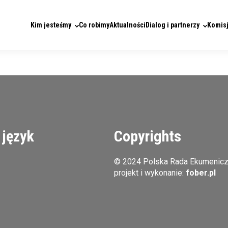
Kim jesteśmy
Co robimy
Aktualności
Dialog i partnerzy
Komisj
 język
Copyrights
© 2024 Polska Rada Ekumenic
projekt i wykonanie:
fober.pl