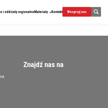
e i oddziały regionalne
Materiały
Kontakt
Wesprzyj nas
Znajdź nas na
zna