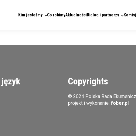
Kim jesteśmy
Co robimy
Aktualności
Dialog i partnerzy
Komisj
 język
Copyrights
© 2024 Polska Rada Ekumenic
projekt i wykonanie:
fober.pl