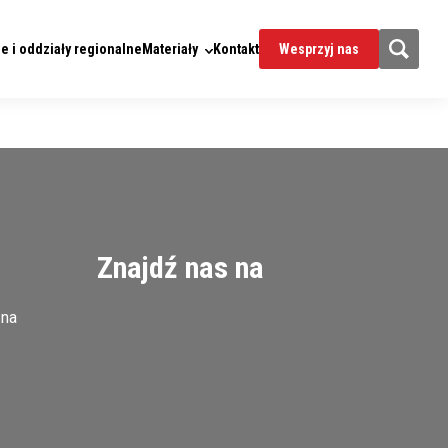
e i oddziały regionalne
Materiały
Kontakt
Wesprzyj nas
Znajdź nas na
zna