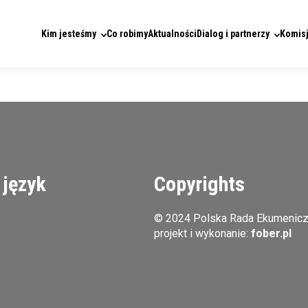
Kim jesteśmy
Co robimy
Aktualności
Dialog i partnerzy
Komisj
 język
Copyrights
© 2024 Polska Rada Ekumenic
projekt i wykonanie:
fober.pl