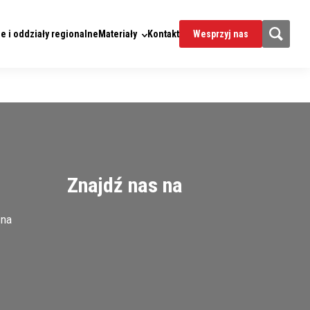
e i oddziały regionalne
Materiały
Kontakt
Wesprzyj nas
Znajdź nas na
zna