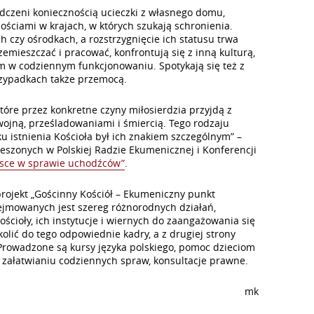
dczeni koniecznością ucieczki z własnego domu,
ościami w krajach, w których szukają schronienia.
czy ośrodkach, a rozstrzygnięcie ich statusu trwa
emieszczać i pracować, konfrontują się z inną kulturą,
em w codziennym funkcjonowaniu. Spotykają się też z
rzypadkach także przemocą.
óre przez konkretne czyny miłosierdzia przyjdą z
wojną, prześladowaniami i śmiercią. Tego rodzaju
u istnienia Kościoła był ich znakiem szczególnym” –
zeszonych w Polskiej Radzie Ekumenicznej i Konferencji
lsce w sprawie uchodźców”
.
rojekt „Gościnny Kościół – Ekumeniczny punkt
dejmowanych jest szereg różnorodnych działań,
ścioły, ich instytucje i wiernych do zaangażowania się
lić do tego odpowiednie kadry, a z drugiej strony
owadzone są kursy języka polskiego, pomoc dzieciom
załatwianiu codziennych spraw, konsultacje prawne.
mk