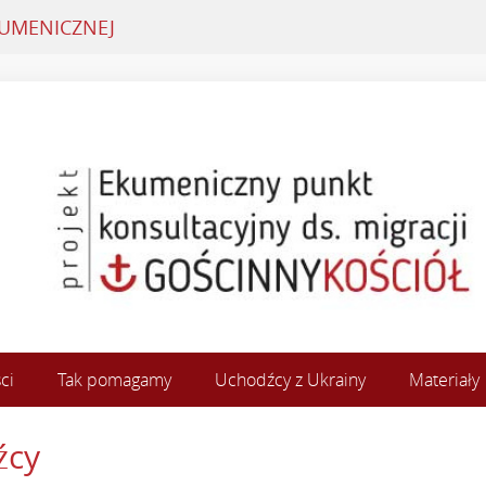
KUMENICZNEJ
ci
Tak pomagamy
Uchodźcy z Ukrainy
Materiały
źcy