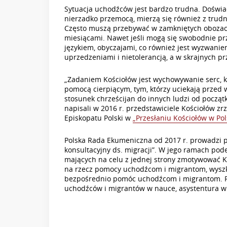
Sytuacja uchodźców jest bardzo trudna. Doświa
nierzadko przemocą, mierzą się również z trudn
Często muszą przebywać w zamkniętych obozach 
miesiącami. Nawet jeśli mogą się swobodnie prz
językiem, obyczajami, co również jest wyzwani
uprzedzeniami i nietolerancją, a w skrajnych p
„Zadaniem Kościołów jest wychowywanie serc, kt
pomocą cierpiącym, tym, którzy uciekają przed 
stosunek chrześcijan do innych ludzi od początk
napisali w 2016 r. przedstawiciele Kościołów zr
Episkopatu Polski w
„Przesłaniu Kościołów w Po
Polska Rada Ekumeniczna od 2017 r. prowadzi p
konsultacyjny ds. migracji”. W jego ramach po
mających na celu z jednej strony zmotywować Ko
na rzecz pomocy uchodźcom i migrantom, wyszko
bezpośrednio pomóc uchodźcom i migrantom. Pr
uchodźców i migrantów w nauce, asystentura w 