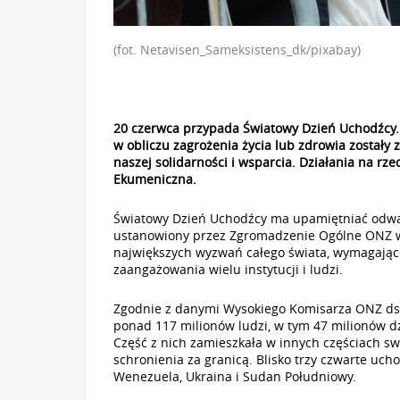
(fot. Netavisen_Sameksistens_dk/pixabay)
20 czerwca przypada Światowy Dzień Uchodźcy. 
w obliczu zagrożenia życia lub zdrowia został
naszej solidarności i wsparcia. Działania na r
Ekumeniczna.
Światowy Dzień Uchodźcy ma upamiętniać odwagę
ustanowiony przez Zgromadzenie Ogólne ONZ w 
największych wyzwań całego świata, wymagają
zaangażowania wielu instytucji i ludzi.
Zgodnie z danymi Wysokiego Komisarza ONZ ds.
ponad 117 milionów ludzi, w tym 47 milionów d
Część z nich zamieszkała w innych częściach sw
schronienia za granicą. Blisko trzy czwarte ucho
Wenezuela, Ukraina i Sudan Południowy.