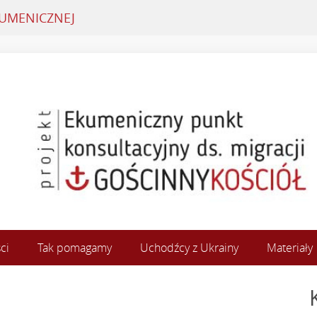
KUMENICZNEJ
ci
Tak pomagamy
Uchodźcy z Ukrainy
Materiały