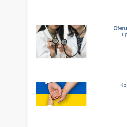
Oferu
i 
Ko