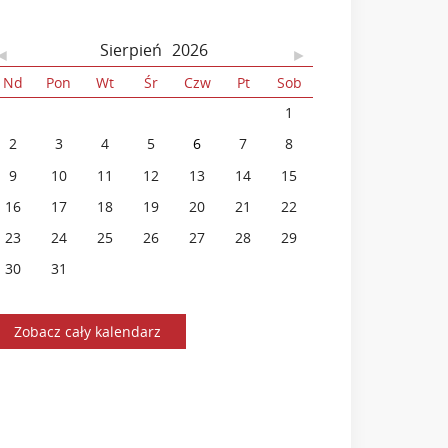
Sierpień
2026
◄
►
Nd
Pon
Wt
Śr
Czw
Pt
Sob
26
27
28
29
30
31
1
2
3
4
5
6
7
8
9
10
11
12
13
14
15
16
17
18
19
20
21
22
23
24
25
26
27
28
29
30
31
1
2
3
4
5
Zobacz cały kalendarz