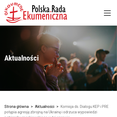
Aktualności
Strona główna
>
Aktualności
>
Komisja ds. Dialogu KEP i PRE
potępia agresję zbrojną na Ukrainę i odrzuca wypowiedzi