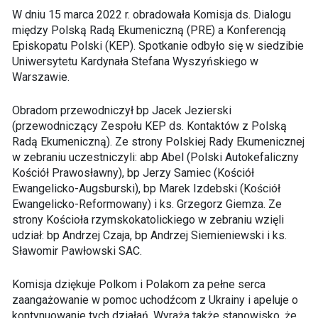
W dniu 15 marca 2022 r. obradowała Komisja ds. Dialogu
między Polską Radą Ekumeniczną (PRE) a Konferencją
Episkopatu Polski (KEP). Spotkanie odbyło się w siedzibie
Uniwersytetu Kardynała Stefana Wyszyńskiego w
Warszawie.
Obradom przewodniczył bp Jacek Jezierski
(przewodniczący Zespołu KEP ds. Kontaktów z Polską
Radą Ekumeniczną). Ze strony Polskiej Rady Ekumenicznej
w zebraniu uczestniczyli: abp Abel (Polski Autokefaliczny
Kościół Prawosławny), bp Jerzy Samiec (Kościół
Ewangelicko-Augsburski), bp Marek Izdebski (Kościół
Ewangelicko-Reformowany) i ks. Grzegorz Giemza. Ze
strony Kościoła rzymskokatolickiego w zebraniu wzięli
udział: bp Andrzej Czaja, bp Andrzej Siemieniewski i ks.
Sławomir Pawłowski SAC.
Komisja dziękuje Polkom i Polakom za pełne serca
zaangażowanie w pomoc uchodźcom z Ukrainy i apeluje o
kontynuowanie tych działań. Wyraża także stanowisko, że