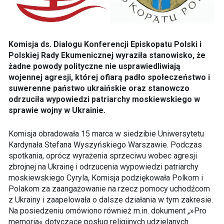
Komisja ds. Dialogu Konferencji Episkopatu Polski i
Polskiej Rady Ekumenicznej wyraziła stanowisko, że
żadne powody polityczne nie usprawiedliwiają
wojennej agresji, której ofiarą padło społeczeństwo i
suwerenne państwo ukraińskie oraz stanowczo
odrzuciła wypowiedzi patriarchy moskiewskiego w
sprawie wojny w Ukrainie.
Komisja obradowała 15 marca w siedzibie Uniwersytetu
Kardynała Stefana Wyszyńskiego Warszawie. Podczas
spotkania, oprócz wyrażenia sprzeciwu wobec agresji
zbrojnej na Ukrainę i odrzucenia wypowiedzi patriarchy
moskiewskiego Cyryla, Komisja podziękowała Polkom i
Polakom za zaangażowanie na rzecz pomocy uchodźcom
z Ukrainy i zaapelowała o dalsze działania w tym zakresie.
Na posiedzeniu omówiono również m.in. dokument „»Pro
memoria« dotyczące posług religijnych udzielanych