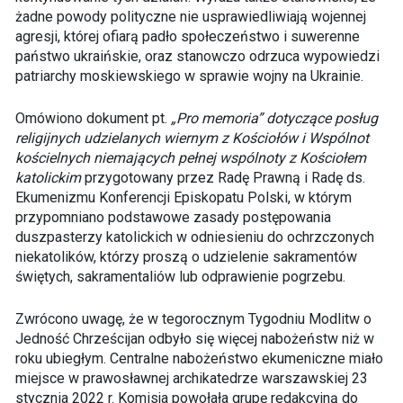
żadne powody polityczne nie usprawiedliwiają wojennej
agresji, której ofiarą padło społeczeństwo i suwerenne
państwo ukraińskie, oraz stanowczo odrzuca wypowiedzi
patriarchy moskiewskiego w sprawie wojny na Ukrainie.
Omówiono dokument pt.
„Pro memoria” dotyczące posług
religijnych udzielanych wiernym z Kościołów i Wspólnot
kościelnych niemających pełnej wspólnoty z Kościołem
katolickim
przygotowany przez Radę Prawną i Radę ds.
Ekumenizmu Konferencji Episkopatu Polski, w którym
przypomniano podstawowe zasady postępowania
duszpasterzy katolickich w odniesieniu do ochrzczonych
niekatolików, którzy proszą o udzielenie sakramentów
świętych, sakramentaliów lub odprawienie pogrzebu.
Zwrócono uwagę, że w tegorocznym Tygodniu Modlitw o
Jedność Chrześcijan odbyło się więcej nabożeństw niż w
roku ubiegłym. Centralne nabożeństwo ekumeniczne miało
miejsce w prawosławnej archikatedrze warszawskiej 23
stycznia 2022 r. Komisja powołała grupę redakcyjną do