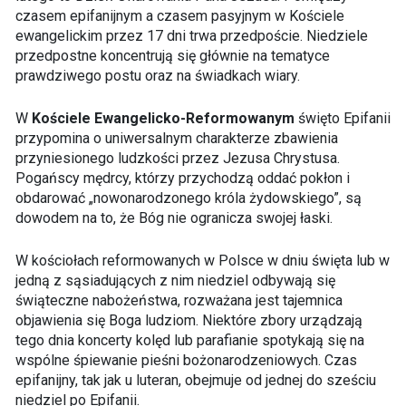
czasem epifanijnym a czasem pasyjnym w Kościele
ewangelickim przez 17 dni trwa przedpoście. Niedziele
przedpostne koncentrują się głównie na tematyce
prawdziwego postu oraz na świadkach wiary.
W
Kościele Ewangelicko-Reformowanym
święto Epifanii
przypomina o uniwersalnym charakterze zbawienia
przyniesionego ludzkości przez Jezusa Chrystusa.
Pogańscy mędrcy, którzy przychodzą oddać pokłon i
obdarować „nowonarodzonego króla żydowskiego”, są
dowodem na to, że Bóg nie ogranicza swojej łaski.
W kościołach reformowanych w Polsce w dniu święta lub w
jedną z sąsiadujących z nim niedziel odbywają się
świąteczne nabożeństwa, rozważana jest tajemnica
objawienia się Boga ludziom. Niektóre zbory urządzają
tego dnia koncerty kolęd lub parafianie spotykają się na
wspólne śpiewanie pieśni bożonarodzeniowych. Czas
epifanijny, tak jak u luteran, obejmuje od jednej do sześciu
niedziel po Epifanii.