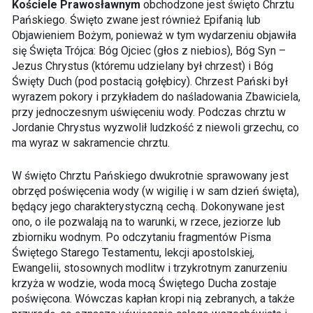
Kościele Prawosławnym
obchodzone jest święto Chrztu
Pańskiego. Święto zwane jest również Epifanią lub
Objawieniem Bożym, ponieważ w tym wydarzeniu objawiła
się Święta Trójca: Bóg Ojciec (głos z niebios), Bóg Syn –
Jezus Chrystus (któremu udzielany był chrzest) i Bóg
Święty Duch (pod postacią gołębicy). Chrzest Pański był
wyrazem pokory i przykładem do naśladowania Zbawiciela,
przy jednoczesnym uświęceniu wody. Podczas chrztu w
Jordanie Chrystus wyzwolił ludzkość z niewoli grzechu, co
ma wyraz w sakramencie chrztu.
W święto Chrztu Pańskiego dwukrotnie sprawowany jest
obrzęd poświęcenia wody (w wigilię i w sam dzień święta),
będący jego charakterystyczną cechą. Dokonywane jest
ono, o ile pozwalają na to warunki, w rzece, jeziorze lub
zbiorniku wodnym. Po odczytaniu fragmentów Pisma
Świętego Starego Testamentu, lekcji apostolskiej,
Ewangelii, stosownych modlitw i trzykrotnym zanurzeniu
krzyża w wodzie, woda mocą Świętego Ducha zostaje
poświęcona. Wówczas kapłan kropi nią zebranych, a także