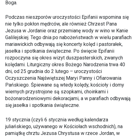
Boga.
Podczas nieszporów uroczystości Epifanii wspomina się
nie tylko pokłon mędrców, ale również Chrzest Pana
Jezusa w Jordanie oraz przemianę wody w wino w Kanie
Galilejskiej. Tego dnia po nabożeństwach w wielu parafiach
mariawickich odbywają się koncerty kolęd i pastorałek,
jasełka i spotkania świąteczne. Po święcie Epifanii
rozpoczyna się okres wizyt duszpasterskich, zwanych
kolędami. Liturgiczny okres Bożego Narodzenia trwa 40
dni, od 25 grudnia do 2 lutego – uroczystości
Oczyszczenia Najświętszej Maryi Panny i Ofiarowania
Pańskiego. Śpiewane są wtedy kolędy, kościoły i domy
wiernych przystrojone są szopkami, choinkami i
bożonarodzeniowymi dekoracjami, a w parafiach odbywają
się jasełka i spotkania świąteczne.
19 stycznia (czyli 6 stycznia według kalendarza
juliańskiego, używanego w Kościołach wschodnich), na
pamiątkę chrztu Jezusa Chrystusa w rzece Jordan, w