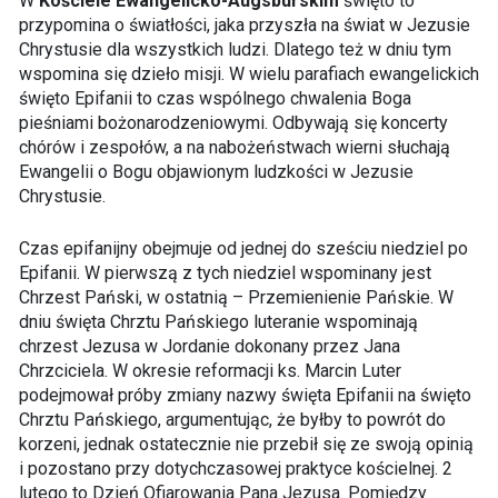
W
Kościele Ewangelicko-Augsburskim
święto to
przypomina o światłości, jaka przyszła na świat w Jezusie
Chrystusie dla wszystkich ludzi. Dlatego też w dniu tym
wspomina się dzieło misji. W wielu parafiach ewangelickich
święto Epifanii to czas wspólnego chwalenia Boga
pieśniami bożonarodzeniowymi. Odbywają się koncerty
chórów i zespołów, a na nabożeństwach wierni słuchają
Ewangelii o Bogu objawionym ludzkości w Jezusie
Chrystusie.
Czas epifanijny obejmuje od jednej do sześciu niedziel po
Epifanii. W pierwszą z tych niedziel wspominany jest
Chrzest Pański, w ostatnią – Przemienienie Pańskie. W
dniu święta Chrztu Pańskiego luteranie wspominają
chrzest Jezusa w Jordanie dokonany przez Jana
Chrzciciela. W okresie reformacji ks. Marcin Luter
podejmował próby zmiany nazwy święta Epifanii na święto
Chrztu Pańskiego, argumentując, że byłby to powrót do
korzeni, jednak ostatecznie nie przebił się ze swoją opinią
i pozostano przy dotychczasowej praktyce kościelnej. 2
lutego to Dzień Ofiarowania Pana Jezusa. Pomiędzy