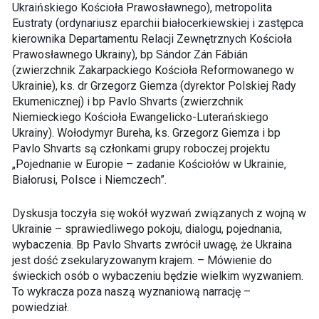
Ukraińskiego Kościoła Prawosławnego), metropolita
Eustraty (ordynariusz eparchii białocerkiewskiej i zastępca
kierownika Departamentu Relacji Zewnętrznych Kościoła
Prawosławnego Ukrainy), bp Sándor Zán Fábián
(zwierzchnik Zakarpackiego Kościoła Reformowanego w
Ukrainie), ks. dr Grzegorz Giemza (dyrektor Polskiej Rady
Ekumenicznej) i bp Pavlo Shvarts (zwierzchnik
Niemieckiego Kościoła Ewangelicko-Luterańskiego
Ukrainy). Wołodymyr Bureha, ks. Grzegorz Giemza i bp
Pavlo Shvarts są członkami grupy roboczej projektu
„Pojednanie w Europie – zadanie Kościołów w Ukrainie,
Białorusi, Polsce i Niemczech”.
Dyskusja toczyła się wokół wyzwań związanych z wojną w
Ukrainie – sprawiedliwego pokoju, dialogu, pojednania,
wybaczenia. Bp Pavlo Shvarts zwrócił uwagę, że Ukraina
jest dość zsekularyzowanym krajem. – Mówienie do
świeckich osób o wybaczeniu będzie wielkim wyzwaniem.
To wykracza poza naszą wyznaniową narrację –
powiedział.