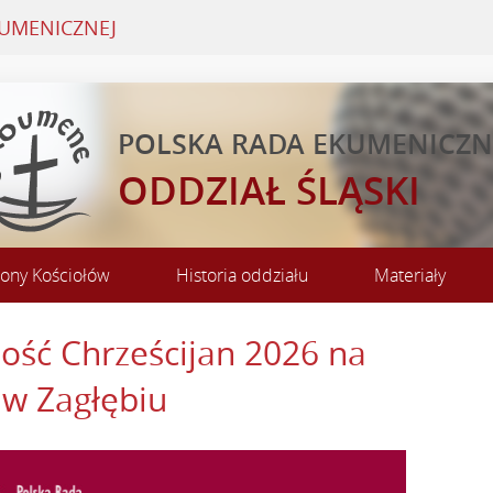
KUMENICZNEJ
POLSKA RADA EKUMENICZ
ODDZIAŁ ŚLĄSKI
rony Kościołów
Historia oddziału
Materiały
ość Chrześcijan 2026 na
 w Zagłębiu