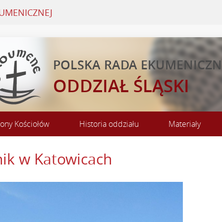
KUMENICZNEJ
POLSKA RADA EKUMENICZ
ODDZIAŁ ŚLĄSKI
rony Kościołów
Historia oddziału
Materiały
ik w Katowicach