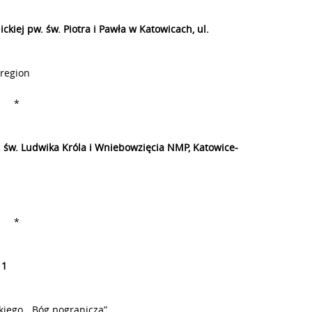
ckiej pw. św. Piotra i Pawła w Katowicach, ul.
 region
*
. św. Ludwika Króla i Wniebowzięcia NMP, Katowice-
*
 1
skiego, „Bóg pogranicza”