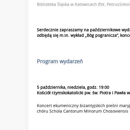
Biblioteka Śląska w Katowicach (fot. PetrusSilesi
Serdecznie zapraszamy na październikowe wyd
odbędą się m.in. wykład „Bóg pogranicza”, konc
Program wydarzeń
5 października, niedziela, godz. 19:00
Kościół rzymskokatolicki pw. św. Piotra i Pawła 
Koncert ekumeniczny bizantyjskich pieśni mary
chóru Schola Cantorum Minorum Chosoviensis