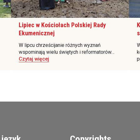
Lipiec w Kościołach Polskiej Rady
K
Ekumenicznej
s
W lipcu chrześcijanie różnych wyznań
W
wspominają wielu świętych i reformatorów…
k
Czytaj więcej
p
 język
Copyrights