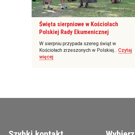
Święta sierpniowe w Kościołach
Polskiej Rady Ekumenicznej
W sierpniu przypada szereg świąt w
Kościołach zrzeszonych w Polskiej…
Czytaj
więcej
Szybki kontakt
Wybierz