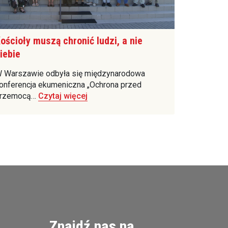
ościoły muszą chronić ludzi, a nie
iebie
 Warszawie odbyła się międzynarodowa
onferencja ekumeniczna „Ochrona przed
rzemocą…
Czytaj więcej
Znajdź nas na