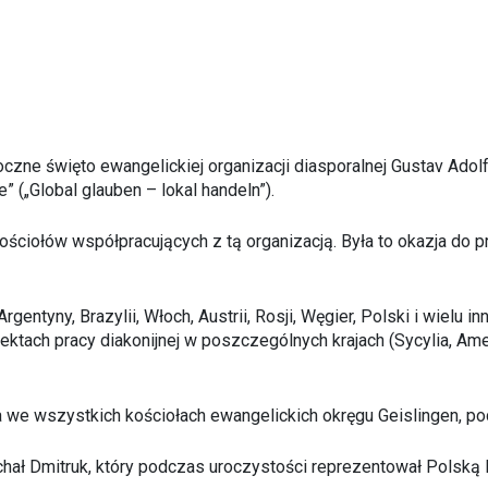
oczne święto ewangelickiej organizacji diasporalnej Gustav Ad
” („Global glauben – lokal handeln”).
ściołów współpracujących z tą organizacją. Była to okazja do
rgentyny, Brazylii, Włoch, Austrii, Rosji, Węgier, Polski i wiel
fektach pracy diakonijnej w poszczególnych krajach (Sycylia, A
 we wszystkich kościołach ewangelickich okręgu Geislingen, pod
hał Dmitruk, który podczas uroczystości reprezentował Polską