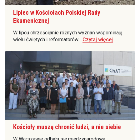
Lipiec w Kościołach Polskiej Rady
Ekumenicznej
W lipcu chrześcijanie różnych wyznań wspominają
wielu świętych i reformatorów…
Czytaj więcej
Kościoły muszą chronić ludzi, a nie siebie
W Warszawie odbyła się międzynarodowa