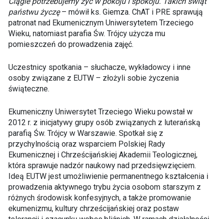
Ciągle potrzebujemy żyć w pokoju i spokoju. Takich świąt
państwu życzę
– mówił ks. Giemza. ChAT i PRE sprawują
patronat nad Ekumenicznym Uniwersytetem Trzeciego
Wieku, natomiast parafia Św. Trójcy użycza mu
pomieszczeń do prowadzenia zajęć.
Uczestnicy spotkania – słuchacze, wykładowcy i inne
osoby związane z EUTW – złożyli sobie życzenia
świąteczne.
Ekumeniczny Uniwersytet Trzeciego Wieku powstał w
2012 r. z inicjatywy grupy osób związanych z luterańską
parafią Św. Trójcy w Warszawie. Spotkał się z
przychylnością oraz wsparciem Polskiej Rady
Ekumenicznej i Chrześcijańskiej Akademii Teologicznej,
która sprawuje nadzór naukowy nad przedsięwzięciem.
Ideą EUTW jest umożliwienie permanentnego kształcenia i
prowadzenia aktywnego trybu życia osobom starszym z
różnych środowisk konfesyjnych, a także promowanie
ekumenizmu, kultury chrześcijańskiej oraz postaw