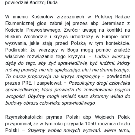
powiedział Andrzej Duda.
W imieniu Kościołów zrzeszonych w Polskiej Radzie
Ekumenicznej głos zabrał jej prezes abp Jeremiasz z
Kościoła Prawosławnego. Zwrócił uwagę na konflikt na
Bliskim Wschodzie i kryzys uchodźczy w Europie oraz
wyzwania, jakie stają przed Polską w tym kontekście.
Podkreślił, że wierzący w Boga mogą pomóc znaleźć
właściwe rozwiązanie tego kryzysu. –
Ludzie wierzący
dążą do tego, aby żyć sprawiedliwie, być ludźmi, którzy
mówią prawdę, nic nie upiększając, ale i nie dramatyzując.
To nasza propozycja na kryzys migracyjny
– powiedział
prezes PRE. I zaapelował: –
Poszukujmy drogi człowieka
sprawiedliwego, która prowadzi do zniwelowania pojęcia
wrogości. Obyśmy mogli wnieść nasz skromny wkład do
budowy obrazu człowieka sprawiedliwego
.
Rzymskokatolicki prymas Polski abp Wojciech Polak
przypomniał, że w tym roku przypada 1050. rocznica chrztu
Polski. –
Stajemy wobec nowych wyzwań, wierni temu,