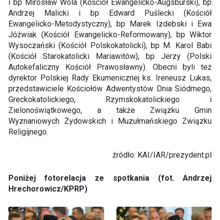
i bp Mirosław Wola (Kościół Ewangelicko-Augsburski), bp
Andrzej Malicki i bp Edward Puślecki (Kościół
Ewangelicko-Metodystyczny), bp Marek Izdebski i Ewa
Jóźwiak (Kościół Ewangelicko-Reformowany), bp Wiktor
Wysoczański (Kościół Polskokatolicki), bp M. Karol Babi
(Kościół Starokatolicki Mariawitów), bp Jerzy (Polski
Autokefaliczny Kościół Prawosławny). Obecni byli też
dyrektor Polskiej Rady Ekumenicznej ks. Ireneusz Lukas,
przedstawiciele Kościołów Adwentystów Dnia Siódmego,
Greckokatolickiego, Rzymskokatolickiego i
Zielonoświątkowego, a także Związku Gmin
Wyznaniowych Żydowskich i Muzułmańskiego Związku
Religijnego.
źródło: KAI/IAR/prezydent.pl
Poniżej fotorelacja ze spotkania (fot. Andrzej
Hrechorowicz/KPRP)