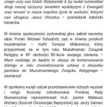
czego uczy nas Sobór Watykański II, by nadal rozświetlać
drogi naszej ojczyzny światłem wydobytym z Ewangelii
oraz wnosić w nasze wspólne życie te wartości, którymi
nas ubogaca Jezus Chrystus
– powiedział katolicki
hierarcha.
W imieniu społeczności żydowskiej głos zabrał naczelny
rabin Polski Michael Schudrich, zaś w imieniu polskich
muzułmanów – mufti Tomasz Miśkiewicz, który
przypomniał, że w tym roku Muzułmański Związek
Religijny w RP obchodzi 90-lecie swojego istnienia. –
Mam nadzieję, że będzie to okazja do kontynuowania
dialogu w celu znowelizowania ustawy o stosunku
państwa do Muzułmańskiego Związku Religijnego
–
zaznaczył.
W spotkaniu wzięli udział przedstawiciele różnych wyznań
i religii. Kościoły członkowskie Polskiej Rady
Ekumenicznej reprezentowali m.in.: pastor Mateusz
Wichary (Kościół Chrześcijan Baptystów), bp Jerzy Samiec