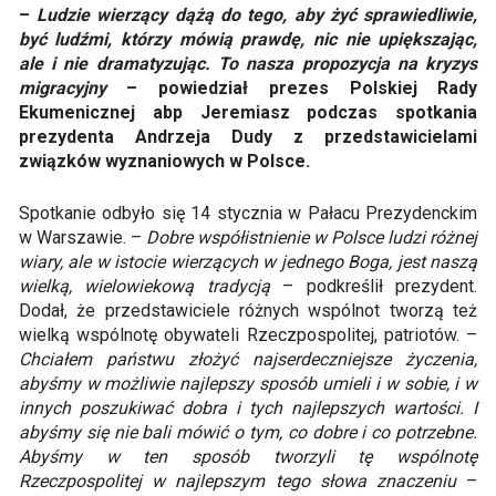
–
Ludzie wierzący dążą do tego, aby żyć sprawiedliwie,
być ludźmi, którzy mówią prawdę, nic nie upiększając,
ale i nie dramatyzując. To nasza propozycja na kryzys
migracyjny
– powiedział prezes Polskiej Rady
Ekumenicznej abp Jeremiasz podczas spotkania
prezydenta Andrzeja Dudy z przedstawicielami
związków wyznaniowych w Polsce.
Spotkanie odbyło się 14 stycznia w Pałacu Prezydenckim
w Warszawie. –
Dobre współistnienie w Polsce ludzi różnej
wiary, ale w istocie wierzących w jednego Boga, jest naszą
wielką, wielowiekową tradycją
– podkreślił prezydent.
Dodał, że przedstawiciele różnych wspólnot tworzą też
wielką wspólnotę obywateli Rzeczpospolitej, patriotów. –
Chciałem państwu złożyć najserdeczniejsze życzenia,
abyśmy w możliwie najlepszy sposób umieli i w sobie, i w
innych poszukiwać dobra i tych najlepszych wartości. I
abyśmy się nie bali mówić o tym, co dobre i co potrzebne.
Abyśmy w ten sposób tworzyli tę wspólnotę
Rzeczpospolitej w najlepszym tego słowa znaczeniu
–